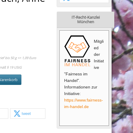
IT-Recht-Kanzlei
München
Mitgli
ed
der
f bis 50 g => 1,09 Euro
Initiat
mäß § 19 UStG
ive
"Fairness im
Warenkorb
Handel".
Informationen zur
Initiative:
https://www.fairness-
im-handel.de
tweet