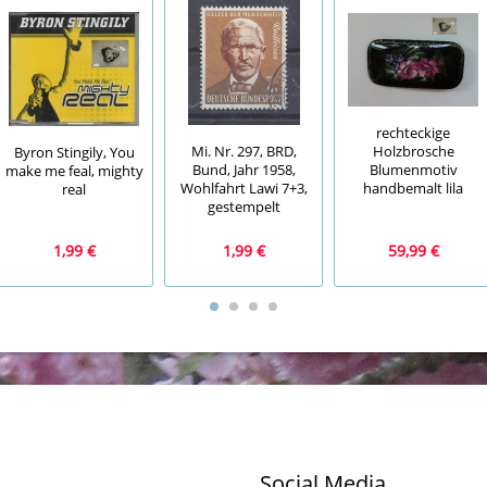
rechteckige
Mi. Nr. 297, BRD,
Holzbrosche
Byron Stingily, You
Bund, Jahr 1958,
Blumenmotiv
make me feal, mighty
Wohlfahrt Lawi 7+3,
handbemalt lila
real
gestempelt
1,99 €
1,99 €
59,99 €
Social Media