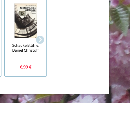
Briefmarken, Bloc
Ausland, Olympi
Heilkraft aus dem
Winter Games 10
Schaukelstühle,
Wasser Mikroalgen,
1980, DPRK
Daniel Christoff
Ulla Rahn-Huber
6,99 €
1,99 €
1,99 €