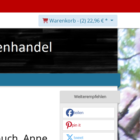
Warenkorb -
(2)
22,96 € *
Weiterempfehlen
teilen
pin it
uch, Anne
tweet