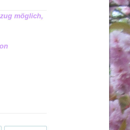
szug möglich,
son