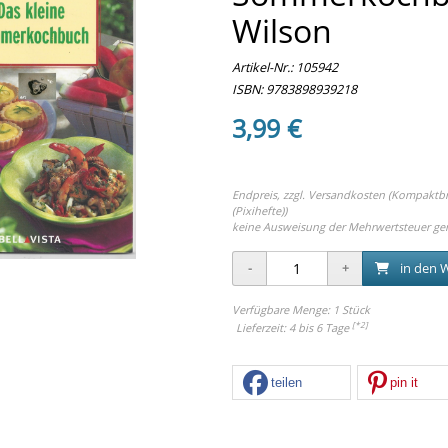
Wilson
Artikel-Nr.:
105942
ISBN: 9783898939218
3,99 €
Endpreis, zzgl.
Versandkosten (Kompaktbrie
(Pixihefte))
keine Ausweisung der Mehrwertsteuer ge
in den 
Verfügbare Menge: 1 Stück
[*2]
Lieferzeit: 4 bis 6 Tage
teilen
pin it