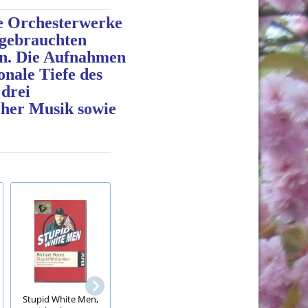
de Orchesterwerke
 gebrauchten
en. Die Aufnahmen
onale Tiefe des
 drei
cher Musik sowie
Feengeschichten f
Stupid White Men,
Der blaue Helm,
3 Minuten, Nortr