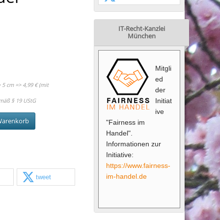
IT-Recht-Kanzlei
München
Mitgli
ed
5 cm => 4,99 € (mit
der
mäß § 19 UStG
Initiat
ive
Warenkorb
"Fairness im
Handel".
Informationen zur
Initiative:
https://www.fairness-
im-handel.de
tweet