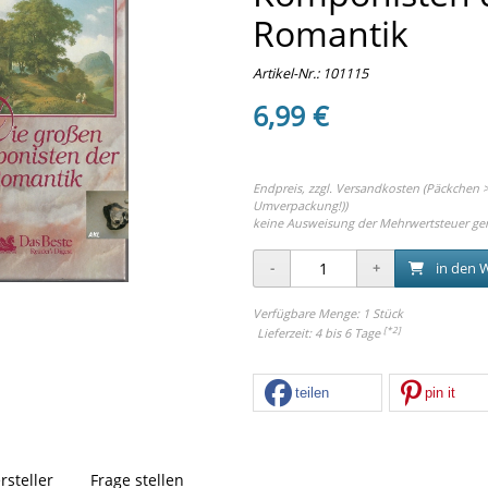
Romantik
Artikel-Nr.:
101115
6,99 €
Endpreis, zzgl.
Versandkosten (Päckchen > 
Umverpackung!))
keine Ausweisung der Mehrwertsteuer ge
in den 
Verfügbare Menge: 1 Stück
[*2]
Lieferzeit: 4 bis 6 Tage
teilen
pin it
rsteller
Frage stellen