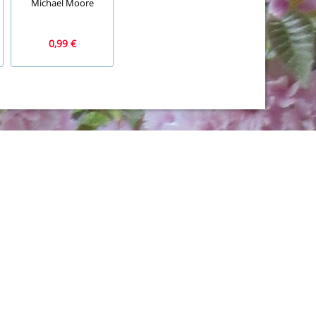
Michael Moore
Günter Görlich
Boge-Erli, Chris B
0,99 €
3,99 €
2,99 €