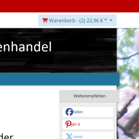
Warenkorb -
(2)
22,96 € *
Weiterempfehlen
teilen
pin it
der
tweet