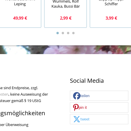
Wummels, Rolf
Leping
Schiffer
Kauka, Bussi Bär
49,99 €
2,99 €
3,99 €
Social Media
se sind Endpreise, zzgl.
osten
, keine Ausweisung der
teilen
teuer gemäß § 19 UStG
pin it
ngsmöglichkeiten
tweet
per Überweisung