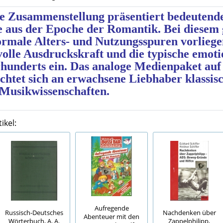
he Zusammenstellung präsentiert bedeuten
 aus der Epoche der Romantik. Bei diesem
ormale Alters- und Nutzungsspuren vorlieg
volle Ausdruckskraft und die typische emoti
hunderts ein. Das analoge Medienpaket auf
chtet sich an erwachsene Liebhaber klassis
 Musikwissenschaften.
ikel:
Aufregende
Russisch-Deutsches
Nachdenken über
Abenteuer mit den
Wörterbuch, A. A.
Zappelphilipp,