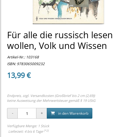
Für alle die russisch lesen
wollen, Volk und Wissen
Artikel-Nr.:
103168
ISBN: 9783065009232
13,99 €
Endpreis, zzgl.
Versandkosten (Großbrief bis 2 cm (2,69))
keine Ausweisung der Mehrwertsteuer gemäß § 19 UStG
in den Warenkorb
Verfügbare Menge: 1 Stück
[*2]
Lieferzeit: 4 bis 6 Tage