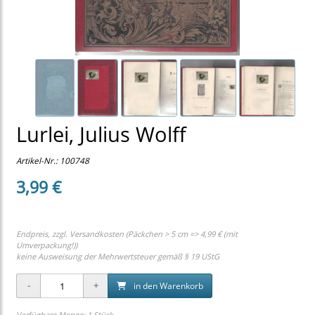
Lurlei, Julius Wolff
Artikel-Nr.:
100748
3,99 €
Endpreis, zzgl.
Versandkosten (Päckchen > 5 cm => 4,99 € (mit
Umverpackung!))
keine Ausweisung der Mehrwertsteuer gemäß § 19 UStG
in den Warenkorb
Verfügbare Menge: 1 Stück