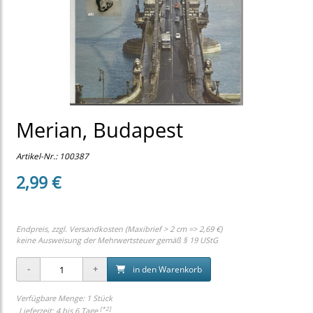
Merian, Budapest
Artikel-Nr.:
100387
2,99 €
Endpreis, zzgl.
Versandkosten (Maxibrief > 2 cm => 2,69 €)
keine Ausweisung der Mehrwertsteuer gemäß § 19 UStG
in den Warenkorb
Verfügbare Menge: 1 Stück
[*2]
Lieferzeit: 4 bis 6 Tage