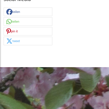
teilen
teilen
pin it
tweet