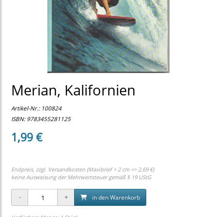
Merian, Kalifornien
Artikel-Nr.:
100824
ISBN: 9783455281125
1,99 €
Endpreis, zzgl.
Versandkosten (Maxibrief > 2 cm => 2,69 €)
keine Ausweisung der Mehrwertsteuer gemäß § 19 UStG
in den Warenkorb