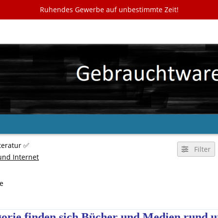
Ruhendes Gewerbe auf unbestimmte Zeit!
teratur ✅
Filter
und Internet
te
gorie finden sich Bücher und Medien rund