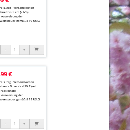
eis, zzgl.
Versandkosten
brief bis 2 cm (2,69))
e Ausweisung der
wertsteuer gemäß § 19 UStG
,99 €
eis, zzgl.
Versandkosten
kchen > 5 cm => 4,99 € (mit
rpackung!))
e Ausweisung der
wertsteuer gemäß § 19 UStG