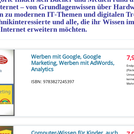
nternet – von Grundlagenwissen über Hard
in zu modernen IT‑Themen und digitalen Tre
hnikinteressierte und alle, die ihr Wissen i
Internet erweitern möchten.
Werben mit Google, Google
7,
Marketing, Werben mit AdWords,
Endpr
Analytics
(Päc
Umve
kein
ISBN: 9783827245397
Mehr
Computer-Wissen für Kinder, auch
7,