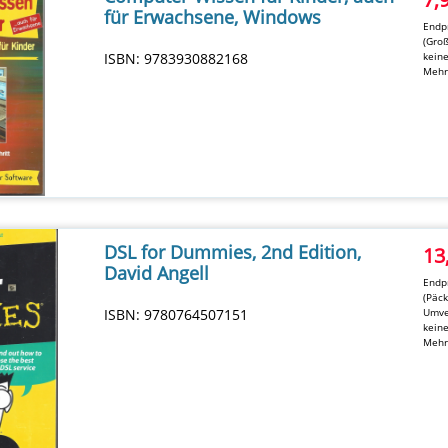
für Erwachsene, Windows
Endpr
(Groß
ISBN: 9783930882168
kein
Mehr
DSL for Dummies, 2nd Edition,
13
David Angell
Endpr
(Päc
ISBN: 9780764507151
Umve
kein
Mehr