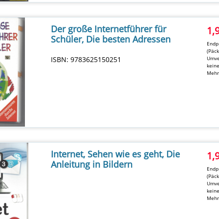
Der große Internetführer für
1,
Schüler, Die besten Adressen
Endpr
(Päc
ISBN: 9783625150251
Umve
kein
Mehr
Internet, Sehen wie es geht, Die
1,
Anleitung in Bildern
Endpr
(Päc
Umve
kein
Mehr