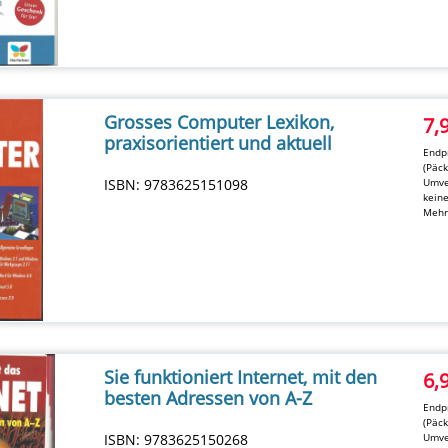
Grosses Computer Lexikon,
7,
praxisorientiert und aktuell
Endpr
(Päc
ISBN: 9783625151098
Umve
kein
Mehr
Sie funktioniert Internet, mit den
6,
besten Adressen von A-Z
Endpr
(Päc
ISBN: 9783625150268
Umve