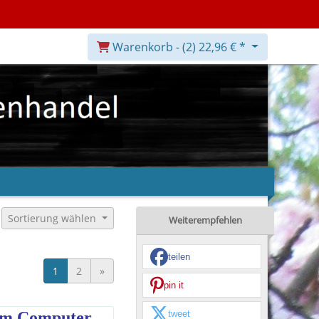
Warenkorb -
(2)
22,96 € *
Sortierung wählen
Weiterempfehlen
teilen
1
2
»
pin it
tweet
 um Computer,