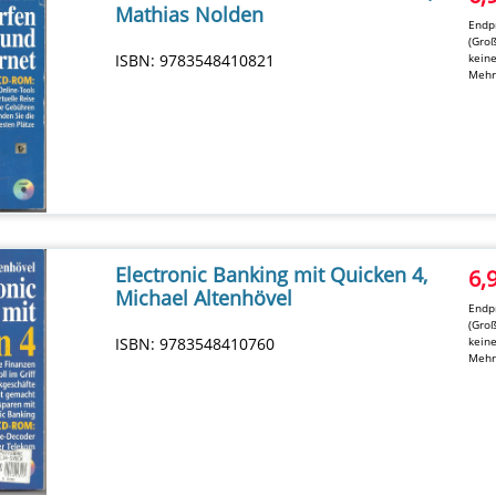
Mathias Nolden
Endpr
(Groß
ISBN: 9783548410821
kein
Mehr
Electronic Banking mit Quicken 4,
6,
Michael Altenhövel
Endpr
(Groß
ISBN: 9783548410760
kein
Mehr