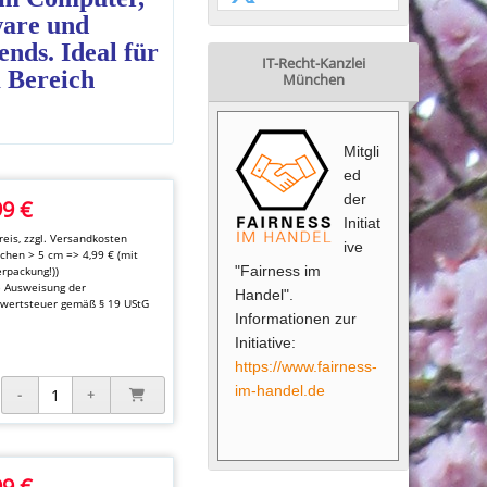
ware und
nds. Ideal für
IT-Recht-Kanzlei
m Bereich
München
Mitgli
ed
der
99 €
Initiat
eis, zzgl.
Versandkosten
ive
kchen > 5 cm => 4,99 € (mit
"Fairness im
rpackung!))
e Ausweisung der
Handel".
wertsteuer gemäß § 19 UStG
Informationen zur
Initiative:
https://www.fairness-
im-handel.de
99 €