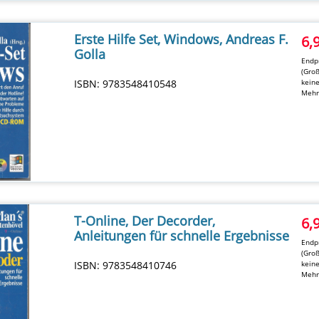
Erste Hilfe Set, Windows, Andreas F.
6,
Golla
Endpr
(Groß
ISBN: 9783548410548
kein
Mehr
T-Online, Der Decorder,
6,
Anleitungen für schnelle Ergebnisse
Endpr
(Groß
ISBN: 9783548410746
kein
Mehr