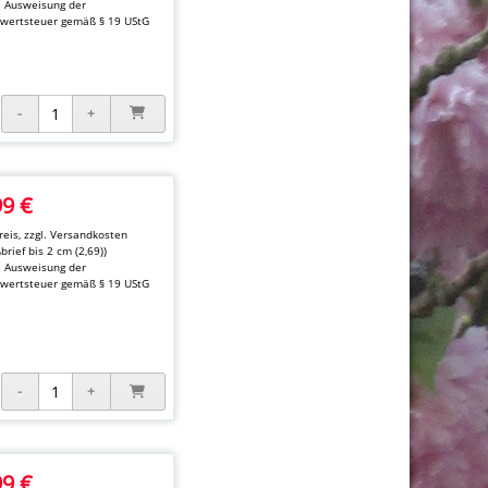
e Ausweisung der
wertsteuer gemäß § 19 UStG
99 €
eis, zzgl.
Versandkosten
brief bis 2 cm (2,69))
e Ausweisung der
wertsteuer gemäß § 19 UStG
99 €