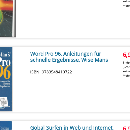
kein
Mehr
Word Pro 96, Anleitungen für
6,
schnelle Ergebnisse, Wise Mans
Endpr
(Groß
ISBN: 9783548410722
kein
Mehr
Gobal Surfen in Web und Internet,
6,