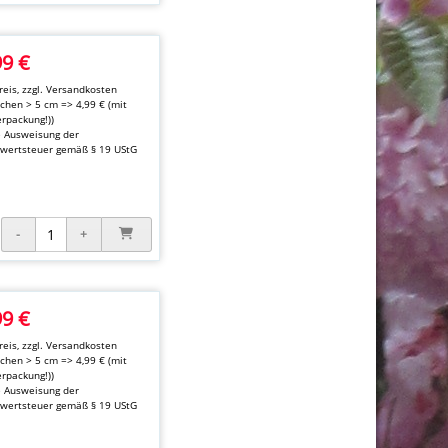
99 €
eis, zzgl.
Versandkosten
kchen > 5 cm => 4,99 € (mit
rpackung!))
e Ausweisung der
wertsteuer gemäß § 19 UStG
99 €
eis, zzgl.
Versandkosten
kchen > 5 cm => 4,99 € (mit
rpackung!))
e Ausweisung der
wertsteuer gemäß § 19 UStG