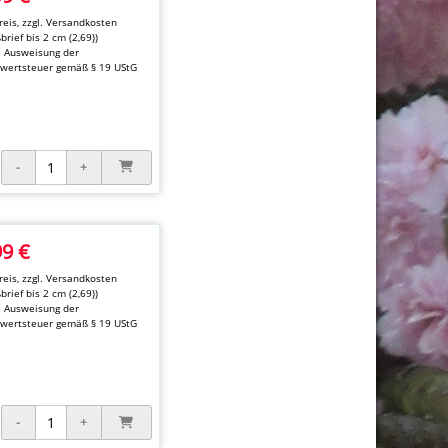
eis, zzgl.
Versandkosten
brief bis 2 cm (2,69))
e Ausweisung der
wertsteuer gemäß § 19 UStG
99 €
eis, zzgl.
Versandkosten
brief bis 2 cm (2,69))
e Ausweisung der
wertsteuer gemäß § 19 UStG