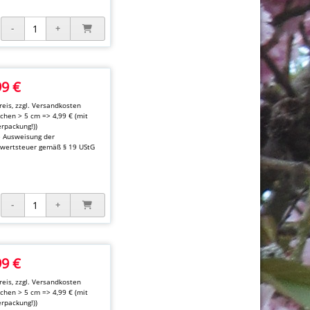
99 €
eis, zzgl.
Versandkosten
kchen > 5 cm => 4,99 € (mit
rpackung!))
e Ausweisung der
wertsteuer gemäß § 19 UStG
99 €
eis, zzgl.
Versandkosten
kchen > 5 cm => 4,99 € (mit
rpackung!))