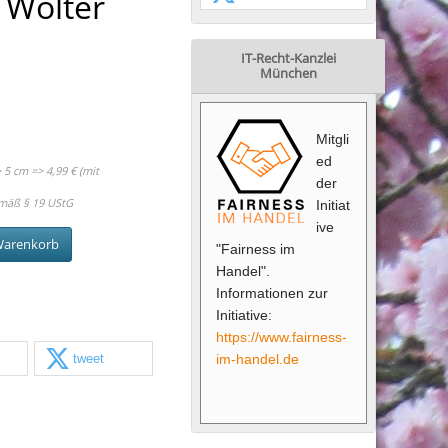
 Wolter
IT-Recht-Kanzlei
München
Mitgli
ed
5 cm => 4,99 € (mit
der
mäß § 19 UStG
Initiat
ive
Warenkorb
"Fairness im
Handel".
Informationen zur
Initiative:
https://www.fairness-
tweet
im-handel.de