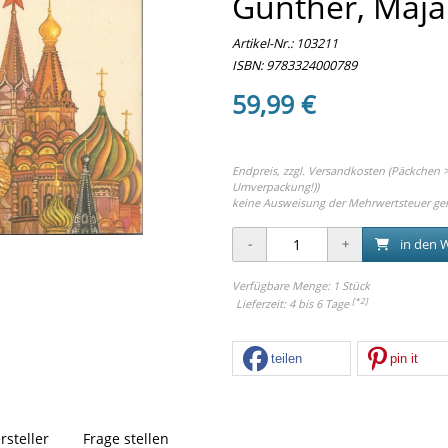
Günther, Maja
Artikel-Nr.:
103211
ISBN: 9783324000789
59,99 €
Endpreis, zzgl.
Versandkosten (Päckchen > 
Umverpackung!))
keine Ausweisung der Mehrwertsteuer ge
in den 
Verfügbare Menge: 1 Stück
[*2]
Lieferzeit: 4 bis 6 Tage
teilen
pin it
rsteller
Frage stellen