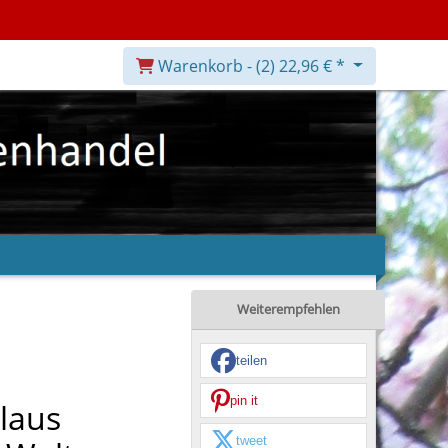
Warenkorb -
(2)
22,96 € *
Weiterempfehlen
teilen
pin it
laus
tweet