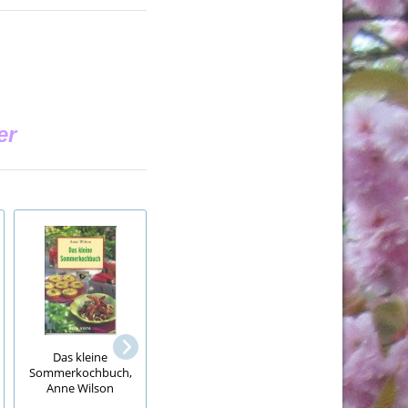
er
Byron Stingily, Y
Das kleine
Reiterhof Dreililien,
make me feal, mig
Sommerkochbuch,
Eine Welt für sich,
real
Anne Wilson
Ursula Isbel