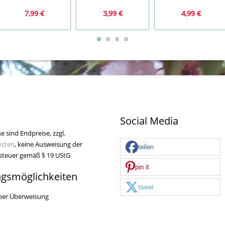
7,99 €
3,99 €
4,99 €
Social Media
se sind Endpreise, zzgl.
osten
, keine Ausweisung der
teilen
teuer gemäß § 19 UStG
pin it
ngsmöglichkeiten
tweet
per Überweisung