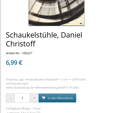
Schaukelstühle, Daniel
Christoff
Artikel-Nr.:
100327
6,99 €
Endpreis, zzgl.
Versandkosten (Päckchen > 5 cm => 4,99 € (mit
Umverpackung!))
keine Ausweisung der Mehrwertsteuer gemäß § 19 UStG
in den Warenkorb
Verfügbare Menge: 1 Stück
[*2]
Lieferzeit: 4 bis 6 Tage