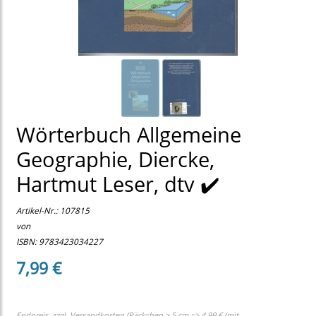
Wörterbuch Allgemeine
Geographie, Diercke,
Hartmut Leser, dtv ✔️
Artikel-Nr.:
107815
von
ISBN: 9783423034227
7,99 €
Endpreis, zzgl.
Versandkosten (Päckchen > 5 cm => 4,99 € (mit