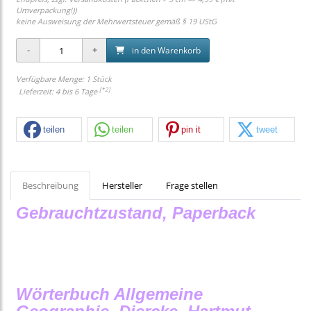
Umverpackung!))
keine Ausweisung der Mehrwertsteuer gemäß § 19 UStG
in den Warenkorb
Verfügbare Menge: 1 Stück
[*2]
Lieferzeit: 4 bis 6 Tage
teilen
teilen
pin it
tweet
Beschreibung
Hersteller
Frage stellen
Gebrauchtzustand, Paperback
Wörterbuch Allgemeine