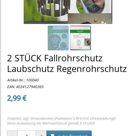
2 STÜCK Fallrohrschutz
Laubschutz Regenrohrschutz
Artikel-Nr.:
100040
EAN: 4034127940365
2,99 €
Endpreis, zzgl.
Versandkosten (Paektware 5,99 € (mit Umverpackung))
keine Ausweisung der Mehrwertsteuer gemäß § 19 UStG
in den Warenkorb