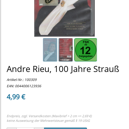
Andre Rieu, 100 Jahre Strauß
Artikel-Nr.:
100309
EAN: 0044006123936
4,99 €
Endpreis, zzgl.
Versandkosten (Maxibrief > 2 cm => 2,69 €)
keine Ausweisung der Mehrwertsteuer gemäß § 19 UStG