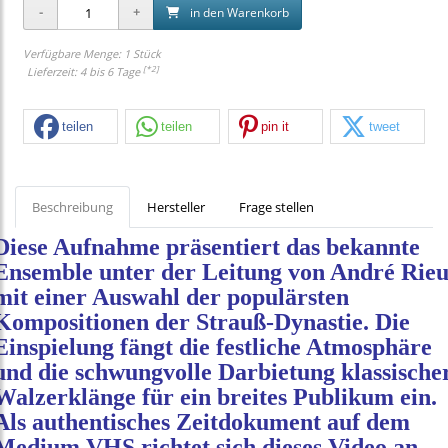
in den Warenkorb
Verfügbare Menge: 1 Stück
[*2]
Lieferzeit: 4 bis 6 Tage
teilen
teilen
pin it
tweet
Beschreibung
Hersteller
Frage stellen
Diese Aufnahme präsentiert das bekannte
Ensemble unter der Leitung von André Rie
mit einer Auswahl der populärsten
Kompositionen der Strauß-Dynastie. Die
Einspielung fängt die festliche Atmosphäre
und die schwungvolle Darbietung klassische
Walzerklänge für ein breites Publikum ein.
Als authentisches Zeitdokument auf dem
Medium VHS richtet sich dieses Video an