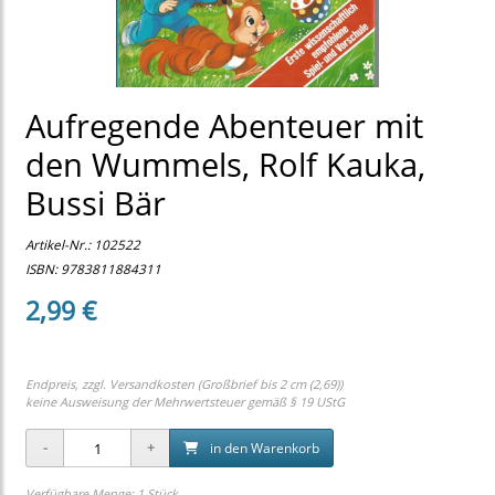
Aufregende Abenteuer mit
den Wummels, Rolf Kauka,
Bussi Bär
Artikel-Nr.:
102522
ISBN: 9783811884311
2,99 €
Endpreis, zzgl.
Versandkosten (Großbrief bis 2 cm (2,69))
keine Ausweisung der Mehrwertsteuer gemäß § 19 UStG
in den Warenkorb
Verfügbare Menge: 1 Stück