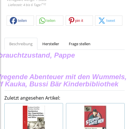
[*2]
Lieferzeit: 4 bis 6 Tage
teilen
teilen
pin it
tweet
Beschreibung
Hersteller
Frage stellen
brauchtzustand, Pappe
fregende Abenteuer mit den Wummels,
f Kauka, Bussi Bär Kinderbibliothek
Zuletzt angesehen Artikel: