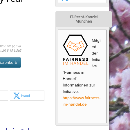
IT-Recht-Kanzlei
München
Mitgli
s 2 cm (2,69))
ed
mäß § 19 UStG
der
Initiat
Warenkorb
ive
"Fairness im
Handel".
Informationen zur
Initiative:
tweet
https://www.fairness-
im-handel.de