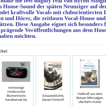
make me feel mighty real von Byron Stingil
en House‑Sound der späten Neunziger auf de
det kraftvolle Vocals mit cluborientierten 
n und Hörer, die zeitlosen Vocal‑House und
ätzen. Diese Ausgabe eignet sich besonders
 prägende Veröffentlichungen aus dem Hous
haben möchten.
ikel:
rechteckige
Holzbrosche
Heilkraft aus dem
Blumenmotiv
Schaukelstühle,
Wasser Mikroalgen,
handbemalt lila
Daniel Christoff
Ulla Rahn-Huber