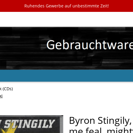
Ruhendes Gewerbe auf unbestimmte Zeit!
k (CDs)
xi
Byron Stingily
me feal, might