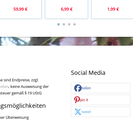
59,99 €
6,99 €
1,99 €
Social Media
se sind Endpreise, zzgl.
osten
, keine Ausweisung der
teilen
teuer gemäß § 19 UStG
pin it
ngsmöglichkeiten
tweet
per Überweisung