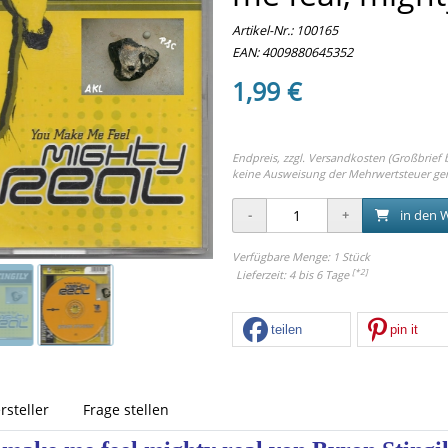
Artikel-Nr.:
100165
EAN: 4009880645352
1,99 €
Endpreis, zzgl.
Versandkosten (Großbrief bi
keine Ausweisung der Mehrwertsteuer ge
in den 
Verfügbare Menge: 1 Stück
[*2]
Lieferzeit: 4 bis 6 Tage
teilen
pin it
rsteller
Frage stellen