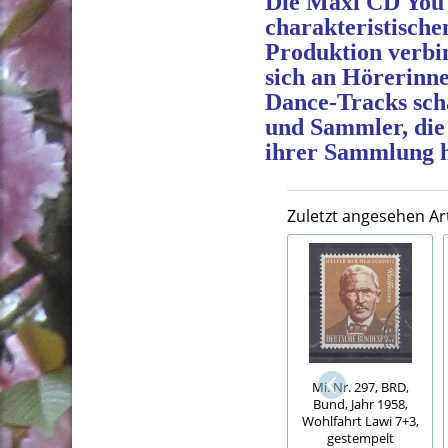
Die Maxi CD You 
charakteristisch
Produktion verbin
sich an Hörerinne
Dance‑Tracks sch
und Sammler, die
ihrer Sammlung 
Zuletzt angesehen Art
Mi. Nr. 297, BRD,
Bund, Jahr 1958,
Wohlfahrt Lawi 7+3,
gestempelt