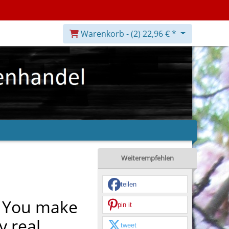
Warenkorb -
(2)
22,96 € *
Weiterempfehlen
teilen
, You make
pin it
y real
tweet