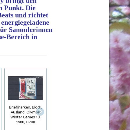
y bringt den
n Punkt. Die
Beats und richtet
 energiegeladene
 für Sammlerinnen
e‑Bereich in
Briefmarken, Block,
Ausland, Olympic
2 STÜCK
Winter Games 10,
Fallrohrschutz
Goldene Beine, Ge
1980, DPRK
Laubschutz
Müller, Bildban
Regenrohrschutz