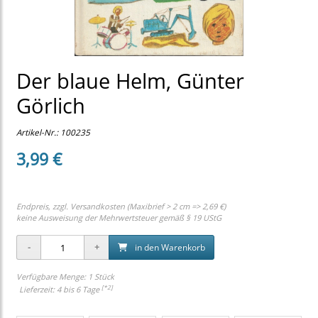
Der blaue Helm, Günter
Görlich
Artikel-Nr.:
100235
3,99 €
Endpreis, zzgl.
Versandkosten (Maxibrief > 2 cm => 2,69 €)
keine Ausweisung der Mehrwertsteuer gemäß § 19 UStG
in den Warenkorb
Verfügbare Menge: 1 Stück
[*2]
Lieferzeit: 4 bis 6 Tage