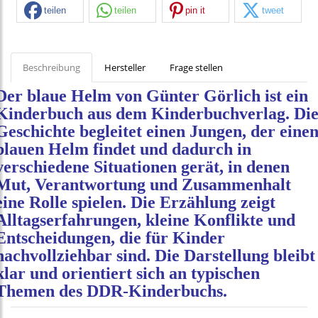
teilen
teilen
pin it
tweet
Beschreibung
Hersteller
Frage stellen
Der
blaue
Helm
von
Günter
Görlich
ist
ein
Kinderbuch
aus
dem
Kinderbuchverlag.
Di
Geschichte
begleitet
einen
Jungen,
der
eine
blauen
Helm
findet
und
dadurch
in
verschiedene
Situationen
gerät,
in
denen
Mut,
Verantwortung
und
Zusammenhalt
eine
Rolle
spielen.
Die
Erzählung
zeigt
Alltagserfahrungen,
kleine
Konflikte
und
Entscheidungen,
die
für
Kinder
nachvollziehbar
sind.
Die
Darstellung
bleibt
klar
und
orientiert
sich
an
typischen
Themen
des
DDR‑Kinderbuchs.