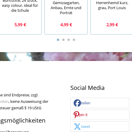
Buntstifte, 24 Stück,
Gemüsegarten,
Herrenhemd kurz,
easy colour, ideal für
Anbau, Ernte und
grau, Port Louis
die Schule
Porträt
5,99 €
4,99 €
2,99 €
Social Media
se sind Endpreise, zzgl.
osten
, keine Ausweisung der
teilen
teuer gemäß § 19 UStG
pin it
ngsmöglichkeiten
tweet