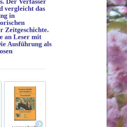
. Der Verfasser
 vergleicht das
ng in
torischen
 Zeitgeschichte.
e an Leser mit
Die Ausführung als
losen
Budogürtel, Judo,
Karate, Taekwondo,