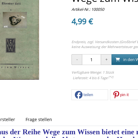
Artikel-Nr.:
100050
4,99 €
Endpreis, zzgl.
Versandkosten (Großbrief bi
keine Ausweisung der Mehrwertsteuer ge
in den 
Verfügbare Menge: 1 Stück
[*2]
Lieferzeit: 4 bis 6 Tage
teilen
pin it
rsteller
Frage stellen
aus der Reihe Wege zum Wissen bietet eine 