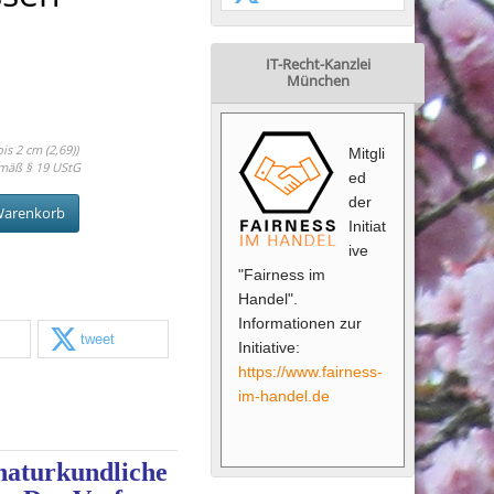
IT-Recht-Kanzlei
München
s 2 cm (2,69))
Mitgli
mäß § 19 UStG
ed
der
Warenkorb
Initiat
ive
"Fairness im
Handel".
Informationen zur
tweet
Initiative:
https://www.fairness-
im-handel.de
naturkundliche