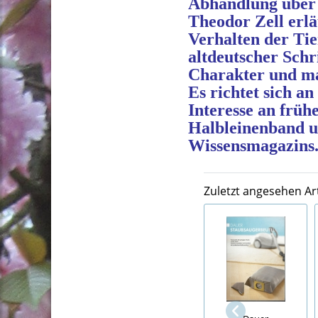
Abhandlung über 
Theodor Zell erl
Verhalten der Tie
altdeutscher Schr
Charakter und ma
Es richtet sich a
Interesse an früh
Halbleinenband un
Wissensmagazins
Zuletzt angesehen Art