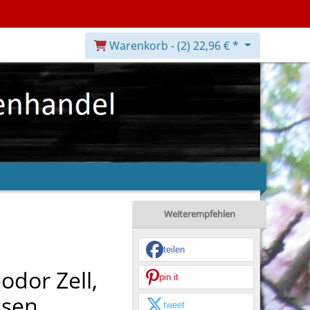
Warenkorb -
(2)
22,96 € *
Weiterempfehlen
teilen
odor Zell,
pin it
ssen
tweet