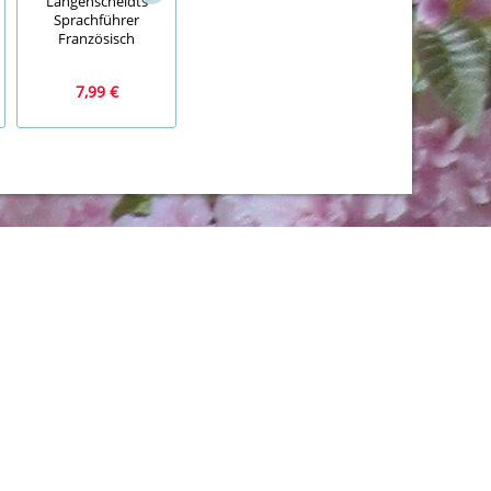
Langenscheidts
The best of eagle
Ju Jutsu, Gürtel, weiß,
Sprachführer
CD
Orkan
Französisch
7,99 €
7,99 €
4,99 €