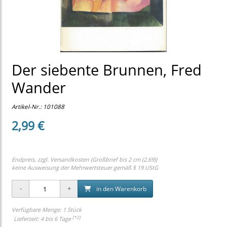
Der siebente Brunnen, Fred
Wander
Artikel-Nr.:
101088
2,99 €
Endpreis, zzgl.
Versandkosten (Großbrief bis 2 cm (2,69))
keine Ausweisung der Mehrwertsteuer gemäß § 19 UStG
in den Warenkorb
Verfügbare Menge: 1 Stück
[*2]
Lieferzeit: 4 bis 6 Tage