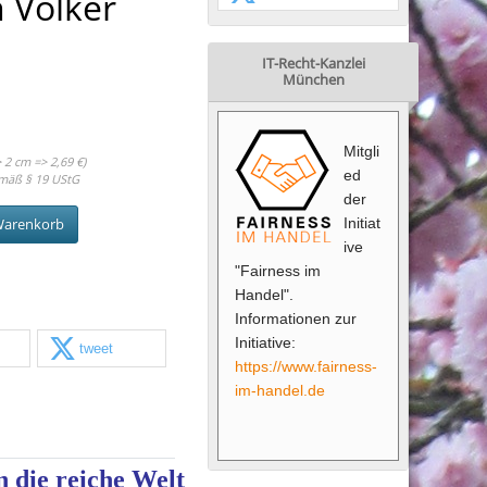
 Völker
IT-Recht-Kanzlei
München
Mitgli
 2 cm => 2,69 €)
ed
mäß § 19 UStG
der
Initiat
Warenkorb
ive
"Fairness im
Handel".
Informationen zur
Initiative:
tweet
https://www.fairness-
im-handel.de
 die reiche Welt 