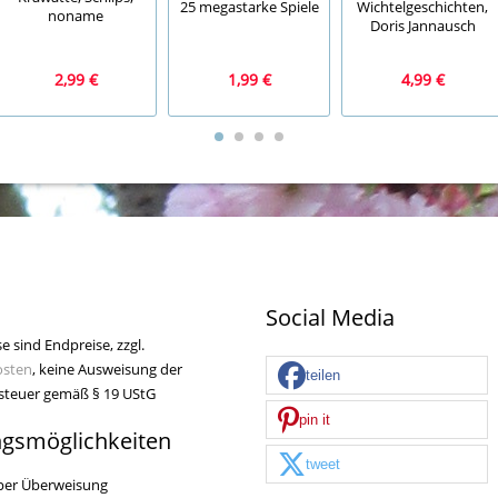
25 megastarke Spiele
Wichtelgeschichten,
noname
Doris Jannausch
2,99 €
1,99 €
4,99 €
Social Media
se sind Endpreise, zzgl.
osten
, keine Ausweisung der
teilen
teuer gemäß § 19 UStG
pin it
ngsmöglichkeiten
tweet
per Überweisung