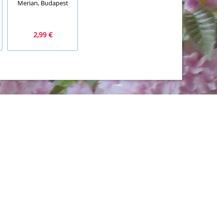
Merian, Budapest
Wummel-See, Rolf
für uns, Zuckowsk
Kauka, Bussi Bär
MC
2,99 €
3,99 €
12,99 €