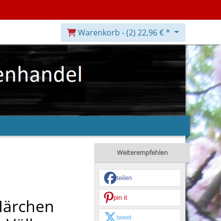
Warenkorb -
(2)
22,96 € *
Weiterempfehlen
teilen
s
pin it
Märchen
tweet