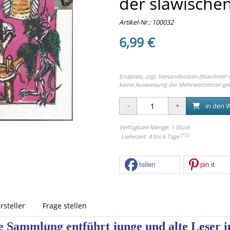
der slawischen
Artikel-Nr.:
100032
6,99 €
Endpreis, zzgl.
Versandkosten (Maxibrief >
keine Ausweisung der Mehrwertsteuer ge
in den 
Verfügbare Menge: 1 Stück
[*2]
Lieferzeit: 4 bis 6 Tage
teilen
pin it
rsteller
Frage stellen
e Sammlung entführt junge und alte Leser in