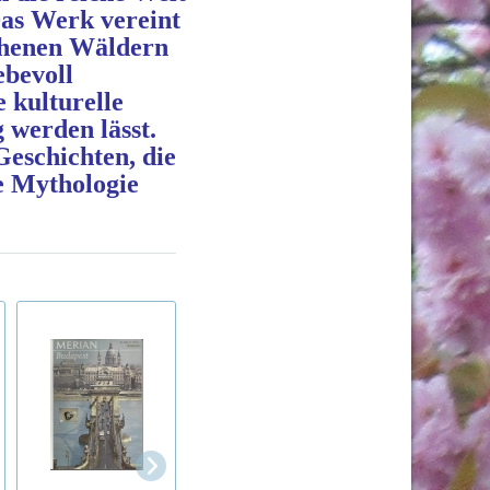
as Werk vereint 
chenen Wäldern 
bevoll 
kulturelle 
werden lässt. 
eschichten, die 
 Mythologie 
Das Ferienhaus am
Zeit für Kinder, Ze