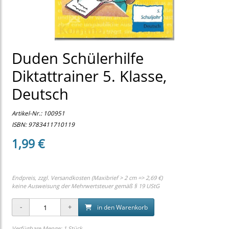
Duden Schülerhilfe
Diktattrainer 5. Klasse,
Deutsch
Artikel-Nr.:
100951
ISBN: 9783411710119
1,99 €
Endpreis, zzgl.
Versandkosten (Maxibrief > 2 cm => 2,69 €)
keine Ausweisung der Mehrwertsteuer gemäß § 19 UStG
in den Warenkorb
Verfügbare Menge: 1 Stück