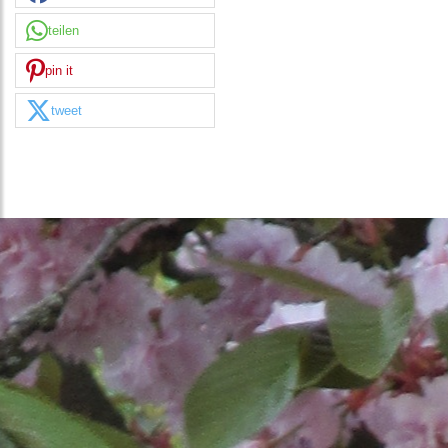
teilen
pin it
tweet