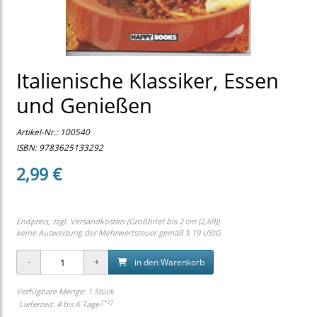
Italienische Klassiker, Essen
und Genießen
Artikel-Nr.:
100540
ISBN: 9783625133292
2,99 €
Endpreis, zzgl.
Versandkosten (Großbrief bis 2 cm (2,69))
keine Ausweisung der Mehrwertsteuer gemäß § 19 UStG
in den Warenkorb
Verfügbare Menge: 1 Stück
[*2]
Lieferzeit: 4 bis 6 Tage