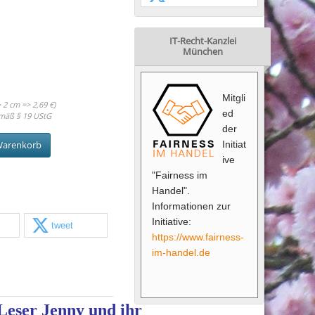
IT-Recht-Kanzlei
München
Mitgli
 2 cm => 2,69 €)
ed
mäß § 19 UStG
der
Initiat
Warenkorb
ive
"Fairness im
Handel".
Informationen zur
Initiative:
tweet
https://www.fairness-
im-handel.de
Leser Jenny und ihr