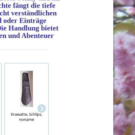
te fängt die tiefe
cht verständlichen
d oder Einträge
Die Handlung bietet
hten und Abenteuer
Leselöwen
Krawatte, Schlips,
25 megastarke Spiele
Wichtelgeschichte
noname
Doris Jannausch