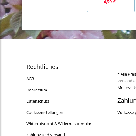
4,99 €
Rechtliches
* Alle Prei
AGB
Versandk
Mehrwerts
Impressum
Zahlu
Datenschutz
Cookieeinstellungen
Vorkasse 
Widerrufsrecht & Widerrufsformular
Zahlung und Versand