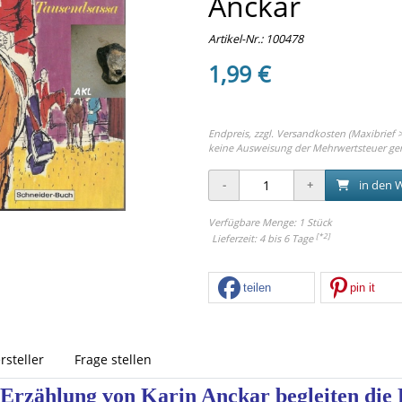
Anckar
Artikel-Nr.:
100478
1,99 €
Endpreis, zzgl.
Versandkosten (Maxibrief >
keine Ausweisung der Mehrwertsteuer ge
in den 
Verfügbare Menge: 1 Stück
[*2]
Lieferzeit: 4 bis 6 Tage
teilen
pin it
rsteller
Frage stellen
n Erzählung von Karin Anckar begleiten die 