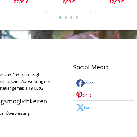
27,99 €
6,99 €
12,99 €
Social Media
se sind Endpreise, zzgl.
osten
, keine Ausweisung der
teilen
teuer gemäß § 19 UStG
pin it
ngsmöglichkeiten
tweet
per Überweisung