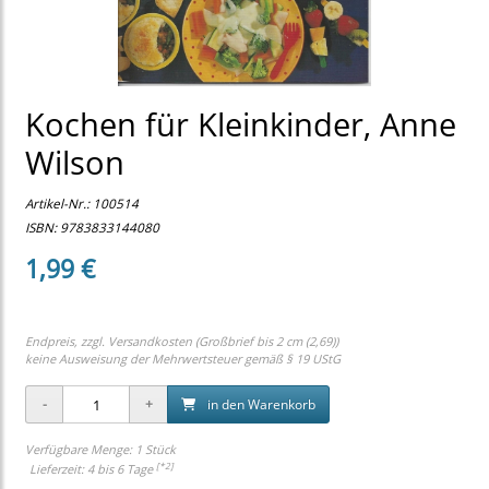
Kochen für Kleinkinder, Anne
Wilson
Artikel-Nr.:
100514
ISBN: 9783833144080
1,99 €
Endpreis, zzgl.
Versandkosten (Großbrief bis 2 cm (2,69))
keine Ausweisung der Mehrwertsteuer gemäß § 19 UStG
in den Warenkorb
Verfügbare Menge: 1 Stück
[*2]
Lieferzeit: 4 bis 6 Tage