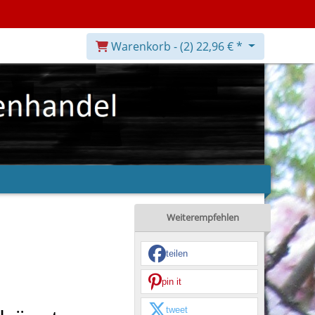
Warenkorb -
(2)
22,96 € *
Weiterempfehlen
teilen
pin it
tweet