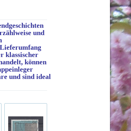
bendgeschichten
rzählweise und
m
 Lieferumfang
r klassischer
handelt, können
appeinleger
re und sind ideal