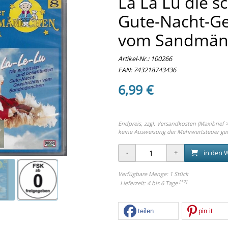
La La Lu die s
Gute-Nacht-Ge
vom Sandmän
Artikel-Nr.:
100266
EAN: 743218743436
6,99 €
Endpreis, zzgl.
Versandkosten (Maxibrief >
keine Ausweisung der Mehrwertsteuer ge
in den 
Verfügbare Menge: 1 Stück
[*2]
Lieferzeit: 4 bis 6 Tage
teilen
pin it