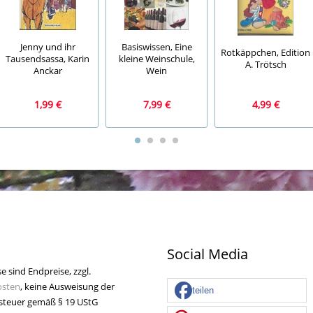
Jenny und ihr
Basiswissen, Eine
Rotkäppchen, Edition
Tausendsassa, Karin
kleine Weinschule,
A. Trötsch
Anckar
Wein
1,99 €
7,99 €
4,99 €
Social Media
se sind Endpreise, zzgl.
osten
, keine Ausweisung der
teilen
teuer gemäß § 19 UStG