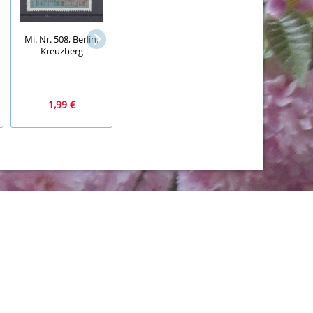
Mi. Nr. 508, Berlin,
Krawatte, Schlips,
Kreuzberg
marmoriert,
Italienische Klassik
Blautöne und
Essen und Genieß
Brauntöne
1,99 €
2,99 €
2,99 €