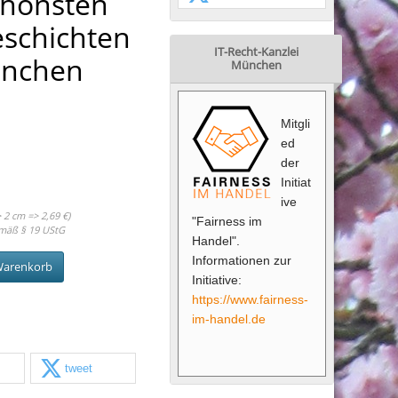
chönsten
schichten
IT-Recht-Kanzlei
nchen
München
Mitgli
ed
der
Initiat
ive
 2 cm => 2,69 €)
"Fairness im
mäß § 19 UStG
Handel".
Informationen zur
Warenkorb
Initiative:
https://www.fairness-
im-handel.de
tweet