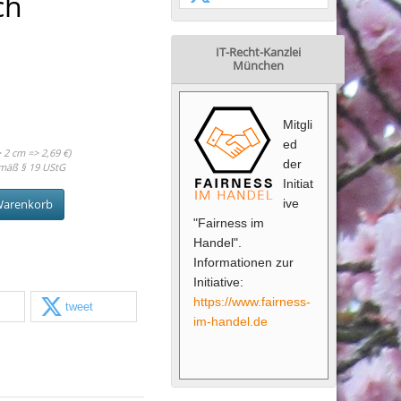
ch
IT-Recht-Kanzlei
München
Mitgli
ed
 2 cm => 2,69 €)
der
mäß § 19 UStG
Initiat
ive
Warenkorb
"Fairness im
Handel".
Informationen zur
Initiative:
https://www.fairness-
tweet
im-handel.de