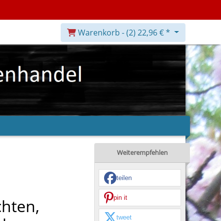
Warenkorb -
(2)
22,96 € *
Weiterempfehlen
teilen
pin it
chten,
tweet