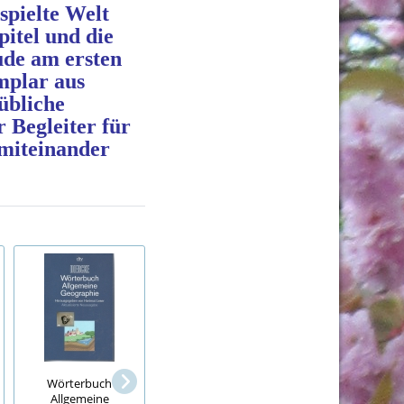
spielte Welt
itel und die
ude am ersten
mplar aus
übliche
 Begleiter für
 miteinander
Wörterbuch
Briefmarken, Block,
Duden Schülerhil
Allgemeine