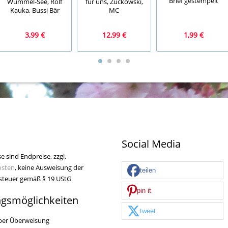
Brief gestempelt
Wummel-See, Rolf
für uns, Zuckowski,
Kauka, Bussi Bär
MC
3,99 €
12,99 €
1,99 €
Social Media
se sind Endpreise, zzgl.
osten
, keine Ausweisung der
teilen
teuer gemäß § 19 UStG
pin it
ngsmöglichkeiten
tweet
per Überweisung