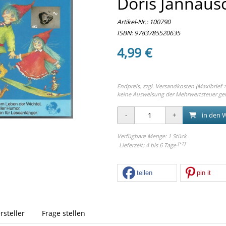
Doris Jannaus
Artikel-Nr.:
100790
ISBN: 9783785520635
4,99 €
Endpreis, zzgl.
Versandkosten (Maxibrief >
keine Ausweisung der Mehrwertsteuer ge
in den 
Verfügbare Menge: 1 Stück
[*2]
Lieferzeit: 4 bis 6 Tage
teilen
pin it
rsteller
Frage stellen