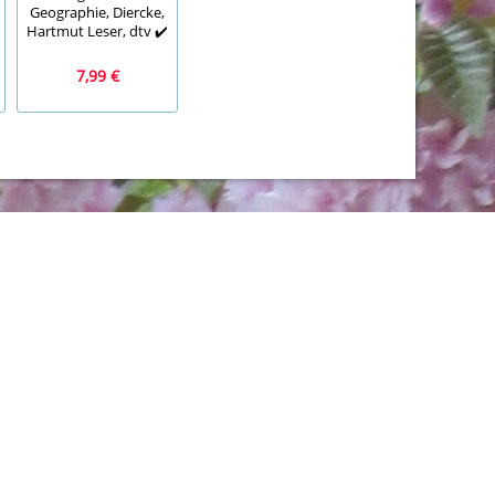
Picasso, 25er, DPR,
Diktattrainer 5.
Geographie, Diercke,
Korea
Klasse, Deutsch
Hartmut Leser, dtv ✔️
7,99 €
1,99 €
1,99 €