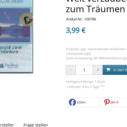
zum Träumen
Artikel-Nr.:
100786
3,99 €
Endpreis, zzgl.
Versandkosten (Päckchen > 
Umverpackung!))
keine Ausweisung der Mehrwertsteuer ge
in den 
Verfügbare Menge: 1 Stück
[*2]
Lieferzeit: 4 bis 6 Tage
teilen
pin it
rsteller
Frage stellen