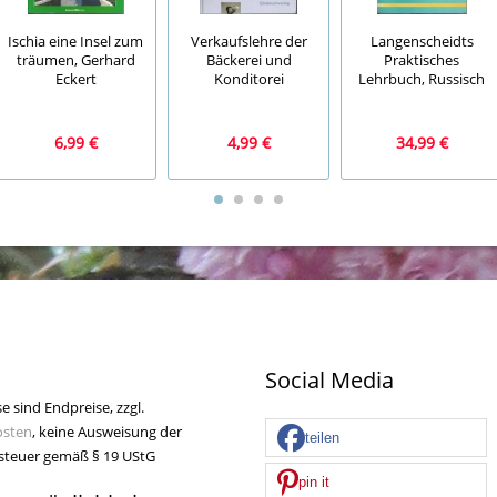
Ischia eine Insel zum
Verkaufslehre der
Langenscheidts
träumen, Gerhard
Bäckerei und
Praktisches
Eckert
Konditorei
Lehrbuch, Russisch
6,99 €
4,99 €
34,99 €
Social Media
se sind Endpreise, zzgl.
osten
, keine Ausweisung der
teilen
teuer gemäß § 19 UStG
pin it