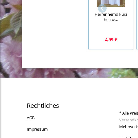
Herrenhemd kurz
hellrosa
4,99 €
Rechtliches
* Alle Prei
AGB
Versandk
Mehrwerts
Impressum