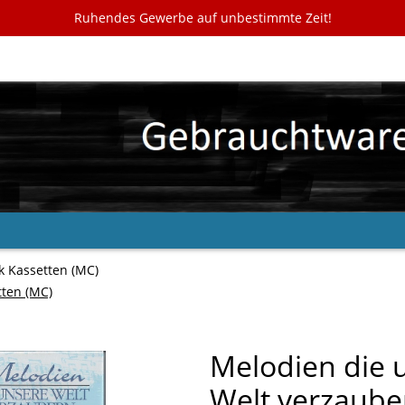
Ruhendes Gewerbe auf unbestimmte Zeit!
k Kassetten (MC)
tten (MC)
Melodien die 
Welt verzauber