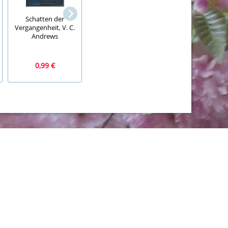
Speedport 200, DS
Empfangsgebäude,
Modem
Schatten der
Die richtige
Vergangenheit, V. C.
Umsetzung im
Andrews
Modell, Sebastian
Koch
0,99 €
6,99 €
6,99 €