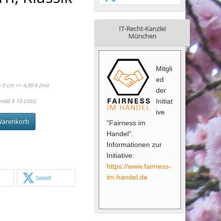
IT-Recht-Kanzlei
München
Mitgli
ed
5 cm => 4,99 € (mit
der
mäß § 19 UStG
Initiat
ive
Warenkorb
"Fairness im
Handel".
Informationen zur
Initiative:
https://www.fairness-
im-handel.de
tweet