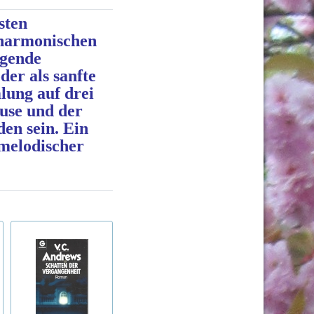
sten
 harmonischen
igende
er als sanfte
lung auf drei
use und der
en sein. Ein
 melodischer