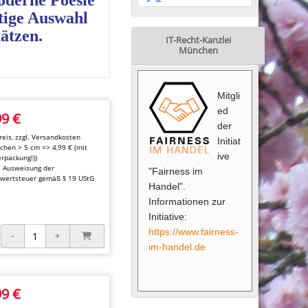
derne Poesie 
tige Auswahl 
hätzen.
IT-Recht-Kanzlei
München
Mitgli
ed
99 €
der
eis, zzgl.
Versandkosten
Initiat
kchen > 5 cm => 4,99 € (mit
ive
rpackung!))
e Ausweisung der
"Fairness im
wertsteuer gemäß § 19 UStG
Handel".
Informationen zur
Initiative:
https://www.fairness-
im-handel.de
99 €