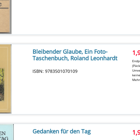
Bleibender Glaube, Ein Foto-
1,
Taschenbuch, Roland Leonhardt
Endpr
(Päc
ISBN: 9783501070109
Umve
kein
Mehr
Gedanken für den Tag
1,