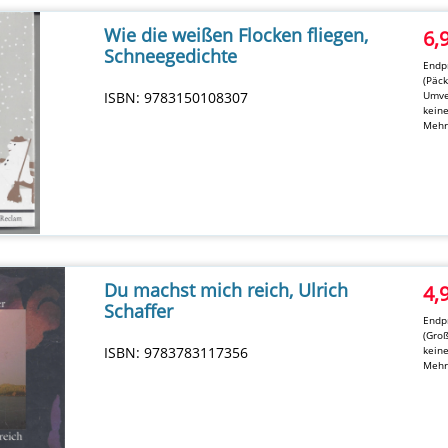
Wie die weißen Flocken fliegen,
6,
Schneegedichte
Endpr
(Päc
ISBN: 9783150108307
Umve
kein
Mehr
Du machst mich reich, Ulrich
4,
Schaffer
Endpr
(Groß
ISBN: 9783783117356
kein
Mehr