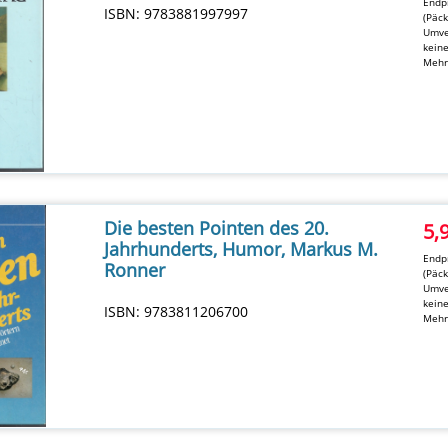
Endpr
ISBN: 9783881997997
(Päc
Umve
kein
Mehr
Die besten Pointen des 20.
5,
Jahrhunderts, Humor, Markus M.
Endpr
Ronner
(Päc
Umve
kein
ISBN: 9783811206700
Mehr