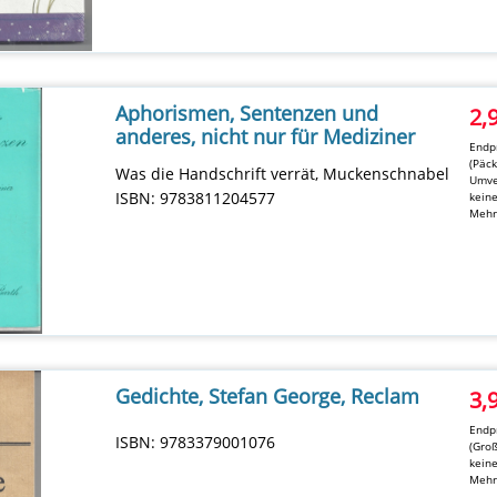
Aphorismen, Sentenzen und
2,
anderes, nicht nur für Mediziner
Endpr
(Päc
Was die Handschrift verrät, Muckenschnabel
Umve
ISBN: 9783811204577
kein
Mehr
Gedichte, Stefan George, Reclam
3,
Endpr
ISBN: 9783379001076
(Groß
kein
Mehr