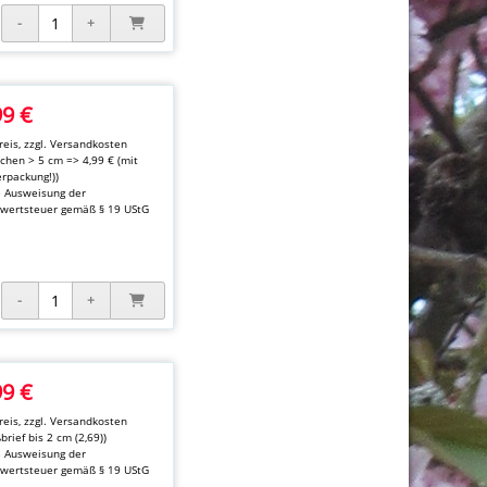
99 €
eis, zzgl.
Versandkosten
kchen > 5 cm => 4,99 € (mit
rpackung!))
e Ausweisung der
wertsteuer gemäß § 19 UStG
99 €
eis, zzgl.
Versandkosten
brief bis 2 cm (2,69))
e Ausweisung der
wertsteuer gemäß § 19 UStG