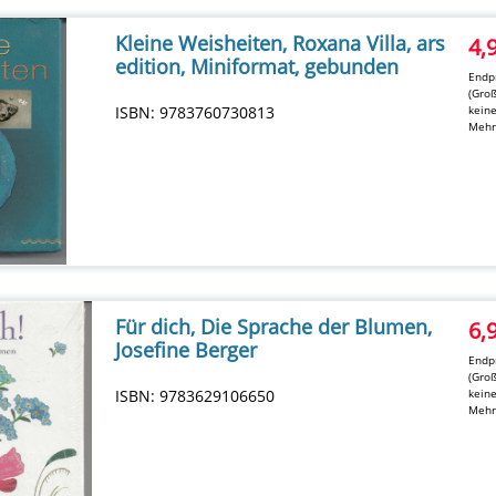
Kleine Weisheiten, Roxana Villa, ars
4,
edition, Miniformat, gebunden
Endpr
(Groß
ISBN: 9783760730813
kein
Mehr
Für dich, Die Sprache der Blumen,
6,
Josefine Berger
Endpr
(Groß
ISBN: 9783629106650
kein
Mehr