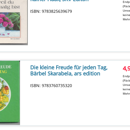
Endpr
(Päc
ISBN: 9783825639679
Umve
kein
Mehr
Die kleine Freude für jeden Tag,
4,
Bärbel Skarabela, ars edition
Endpr
(Päc
ISBN: 9783760735320
Umve
kein
Mehr