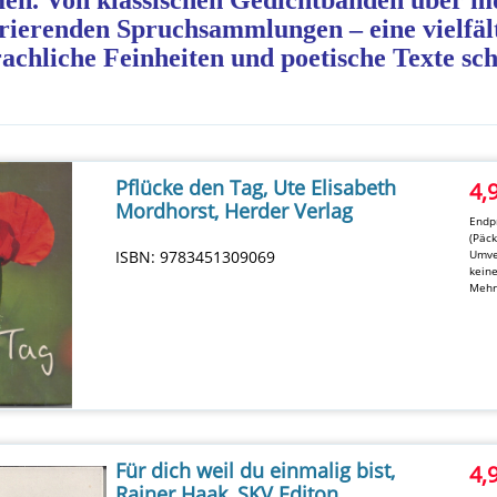
n. Von klassischen Gedichtbänden über mo
pirierenden Spruchsammlungen – eine vielfäl
prachliche Feinheiten und poetische Texte sc
Pflücke den Tag, Ute Elisabeth
4,
Mordhorst, Herder Verlag
Endpr
(Päc
ISBN: 9783451309069
Umve
kein
Mehr
Für dich weil du einmalig bist,
4,
Rainer Haak, SKV Editon