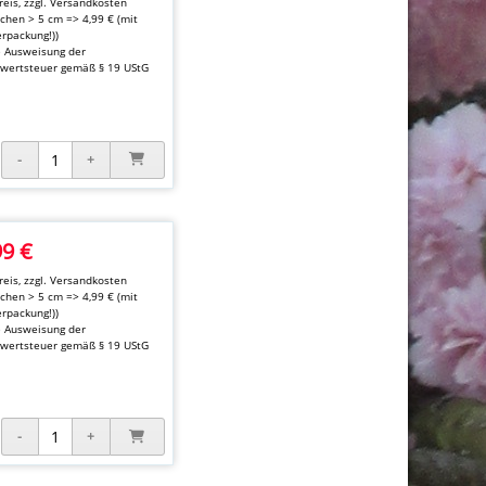
eis, zzgl.
Versandkosten
kchen > 5 cm => 4,99 € (mit
rpackung!))
e Ausweisung der
wertsteuer gemäß § 19 UStG
99 €
eis, zzgl.
Versandkosten
kchen > 5 cm => 4,99 € (mit
rpackung!))
e Ausweisung der
wertsteuer gemäß § 19 UStG