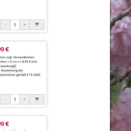
99 €
eis, zzgl.
Versandkosten
kchen > 5 cm => 4,99 € (mit
rpackung!))
e Ausweisung der
wertsteuer gemäß § 19 UStG
99 €