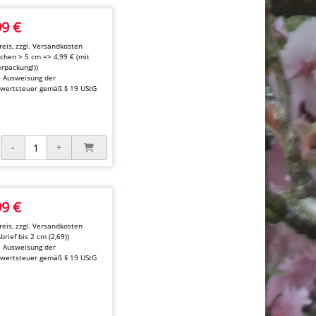
99 €
eis, zzgl.
Versandkosten
kchen > 5 cm => 4,99 € (mit
rpackung!))
e Ausweisung der
wertsteuer gemäß § 19 UStG
99 €
eis, zzgl.
Versandkosten
brief bis 2 cm (2,69))
e Ausweisung der
wertsteuer gemäß § 19 UStG