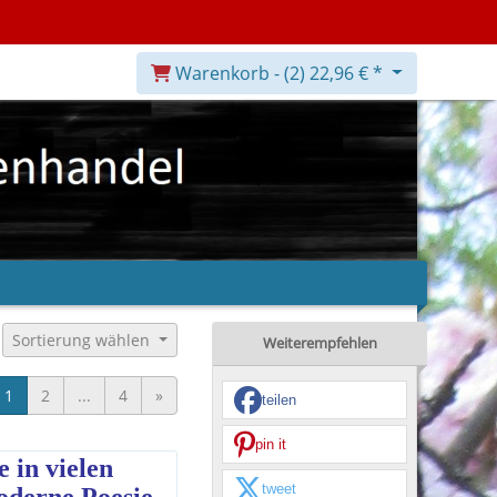
Warenkorb -
(2)
22,96 € *
Sortierung wählen
Weiterempfehlen
1
2
...
4
»
teilen
pin it
in vielen 
tweet