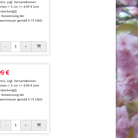
eis, zzgl.
Versandkosten
kchen > 5 cm => 4,99 € (mit
rpackung!))
e Ausweisung der
wertsteuer gemäß § 19 UStG
99 €
eis, zzgl.
Versandkosten
kchen > 5 cm => 4,99 € (mit
rpackung!))
e Ausweisung der
wertsteuer gemäß § 19 UStG