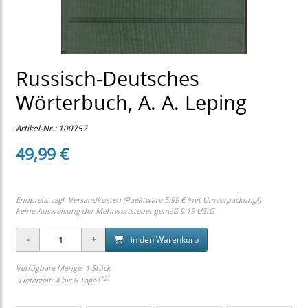
Russisch-Deutsches
Wörterbuch, A. A. Leping
Artikel-Nr.:
100757
49,99 €
Endpreis, zzgl.
Versandkosten (Paektware 5,99 € (mit Umverpackung))
keine Ausweisung der Mehrwertsteuer gemäß § 19 UStG
in den Warenkorb
Verfügbare Menge: 1 Stück
[*2]
Lieferzeit: 4 bis 6 Tage