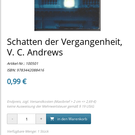
Schatten der Vergangenheit,
V. C. Andrews
Artikel-Nr.:
100501
ISBN: 9783442088416
0,99 €
Endpreis, zzgl.
Versandkosten (Maxibrief > 2 cm => 2,69 €)
keine Ausweisung der Mehrwertsteuer gemäß § 19 UStG
in den Warenkorb
Verfügbare Menge: 1 Stück