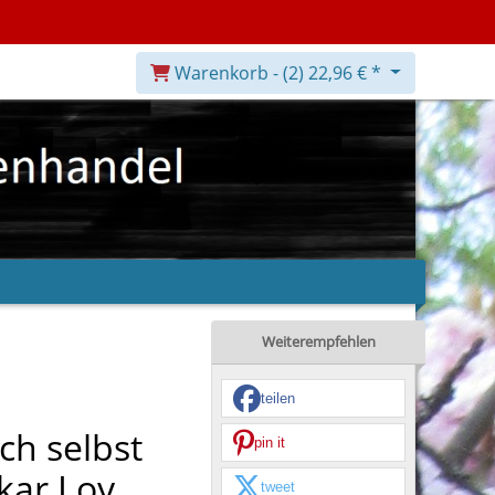
Warenkorb -
(2)
22,96 € *
Weiterempfehlen
teilen
ch selbst
pin it
kar Loy
tweet