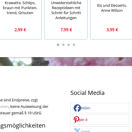
Krawatte, Schlips,
Unwiderstehliche
Eis und Desserts,
braun mit Punkten,
Rezeptideen mit
Anne Wilson
trend, Grisuten
Schritt für Schritt
Anleitungen
2,99 €
7,99 €
3,99 €
Social Media
se sind Endpreise, zzgl.
osten
, keine Ausweisung der
teilen
teuer gemäß § 19 UStG
pin it
ngsmöglichkeiten
tweet