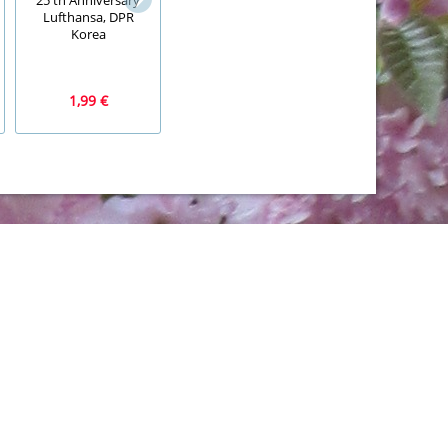
25 th Anniversary
Mi. Nr. 304, BRD,
Braun, Epilierer Si
Lufthansa, DPR
Bund, Jahr 1959,
epil comfort
Korea
Freimarke,
gestempelt, V1a
1,99 €
0,99 €
7,99 €