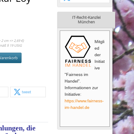
IT-Recht-Kanzlei
München
 2 cm => 2,69 €)
Mitgli
mäß § 19 UStG
ed
der
Warenkorb
Initiat
ive
"Fairness im
Handel".
Informationen zur
tweet
Initiative:
https://www.fairness-
im-handel.de
lungen, die