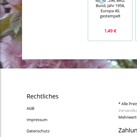
Mi. Nr. 296, BRD,
Bund, Jahr 1958,
Europa 40,
gestempelt
1,49 €
Rechtliches
* Alle Prei
AGB
Versandk
Mehrwerts
Impressum
Zahlu
Datenschutz