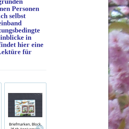
bgründen
enen Personen
ch selbst
einband
zungsbedingte
inblicke in
indet hier eine
Lektüre für
Briefmarken, Block,