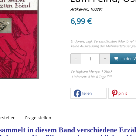
Artikel-Nr.:
100891
6,99 €
Endpreis, zzgl.
Versandkosten (Maxibrief >
keine Ausweisung der Mehrwertsteuer ge
in den 
Verfügbare Menge: 1 Stück
[*2]
Lieferzeit: 4 bis 6 Tage
teilen
pin it
rsteller
Frage stellen
sammelt in diesem Band verschiedene Erzäh