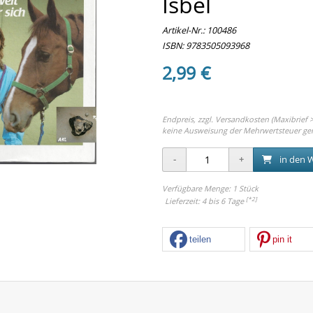
Isbel
Artikel-Nr.:
100486
ISBN: 9783505093968
2,99 €
Endpreis, zzgl.
Versandkosten (Maxibrief >
keine Ausweisung der Mehrwertsteuer ge
in den 
Verfügbare Menge: 1 Stück
[*2]
Lieferzeit: 4 bis 6 Tage
teilen
pin it