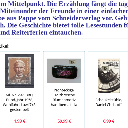
 im Mittelpunkt. Die Erzählung fängt die täg
 Miteinander der Freunde in einer einfache
abe aus Pappe vom Schneiderverlag vor. Ge
. Die Geschichte bietet tolle Lesestunden fü
und Reiterferien eintauchen.
ikel:
rechteckige
Mi. Nr. 297, BRD,
Holzbrosche
Bund, Jahr 1958,
Blumenmotiv
Schaukelstühle,
Wohlfahrt Lawi 7+3,
handbemalt lila
Daniel Christoff
gestempelt
1,99 €
59,99 €
6,99 €