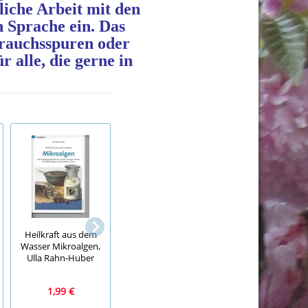
liche Arbeit mit den
n Sprache ein. Das
brauchsspuren oder
r alle, die gerne in
Briefmarken, Block,
Ausland, Olympic
2 STÜCK
Heilkraft aus dem
Winter Games 10,
Fallrohrschutz
Wasser Mikroalgen,
1980, DPRK
Laubschutz
Ulla Rahn-Huber
Regenrohrschut
1,99 €
1,99 €
2,99 €