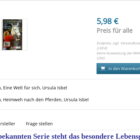
5,98 €
Preis für alle
Endpreis, zzgl.
Versandkost
2,69 €)
keine Ausweisung der Meh
UStG
in den Warenkor
n, Eine Welt für sich, Ursula Isbel
en, Heimweh nach den Pferden, Ursula Isbel
rsteller
Frage stellen
bekannten Serie steht das besondere Lebens