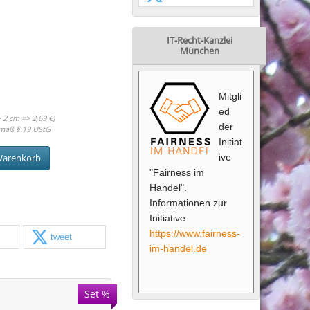
IT-Recht-Kanzlei
München
Mitgli
ed
 2 cm => 2,69 €)
der
mäß § 19 UStG
Initiat
ive
Warenkorb
"Fairness im
Handel".
Informationen zur
Initiative:
https://www.fairness-
tweet
im-handel.de
Set %