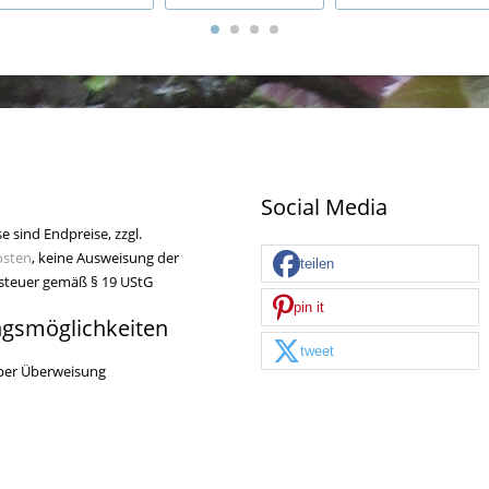
Social Media
se sind Endpreise, zzgl.
osten
, keine Ausweisung der
teilen
teuer gemäß § 19 UStG
pin it
ngsmöglichkeiten
tweet
per Überweisung