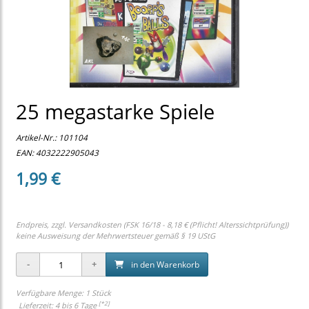
25 megastarke Spiele
Artikel-Nr.:
101104
EAN: 4032222905043
1,99 €
Endpreis, zzgl.
Versandkosten (FSK 16/18 - 8,18 € (Pflicht! Alterssichtprüfung))
keine Ausweisung der Mehrwertsteuer gemäß § 19 UStG
in den Warenkorb
Verfügbare Menge: 1 Stück
[*2]
Lieferzeit: 4 bis 6 Tage