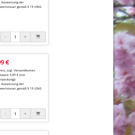
e Ausweisung der
wertsteuer gemäß § 19 UStG
99 €
eis, zzgl.
Versandkosten
ktware 5,99 € (mit
rpackung))
e Ausweisung der
wertsteuer gemäß § 19 UStG