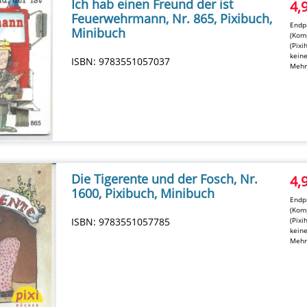
Ich hab einen Freund der ist
4,
Feuerwehrmann, Nr. 865, Pixibuch,
Endpr
Minibuch
(Komp
(Pixi
kein
ISBN: 9783551057037
Mehr
Die Tigerente und der Fosch, Nr.
4,
1600, Pixibuch, Minibuch
Endpr
(Komp
ISBN: 9783551057785
(Pixi
kein
Mehr