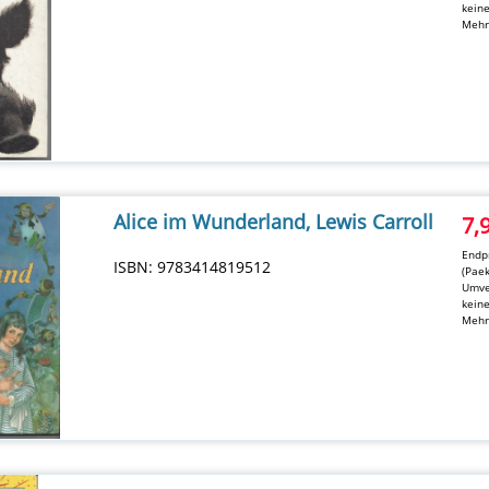
kein
Mehr
Alice im Wunderland, Lewis Carroll
7,
Endpr
ISBN: 9783414819512
(Pae
Umve
kein
Mehr