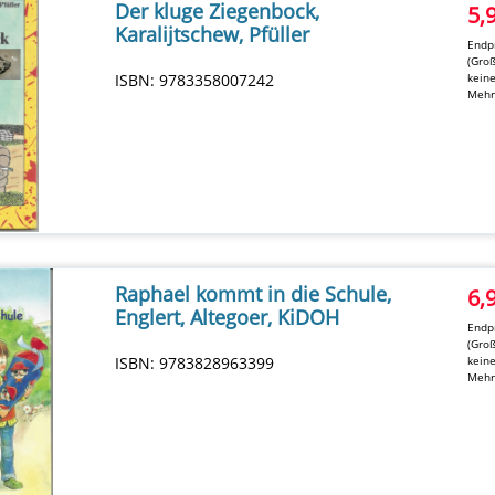
Der kluge Ziegenbock,
5,
Karalijtschew, Pfüller
Endpr
(Groß
ISBN: 9783358007242
kein
Mehr
Raphael kommt in die Schule,
6,
Englert, Altegoer, KiDOH
Endpr
(Groß
ISBN: 9783828963399
kein
Mehr