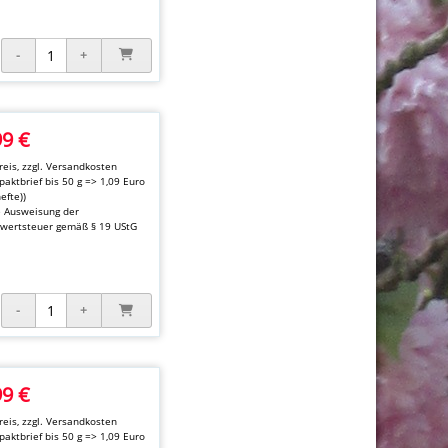
99 €
eis, zzgl.
Versandkosten
aktbrief bis 50 g => 1,09 Euro
hefte))
e Ausweisung der
wertsteuer gemäß § 19 UStG
99 €
eis, zzgl.
Versandkosten
aktbrief bis 50 g => 1,09 Euro