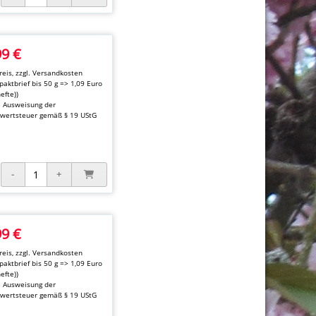
99 €
eis, zzgl.
Versandkosten
aktbrief bis 50 g => 1,09 Euro
hefte))
e Ausweisung der
wertsteuer gemäß § 19 UStG
99 €
eis, zzgl.
Versandkosten
aktbrief bis 50 g => 1,09 Euro
hefte))
e Ausweisung der
wertsteuer gemäß § 19 UStG