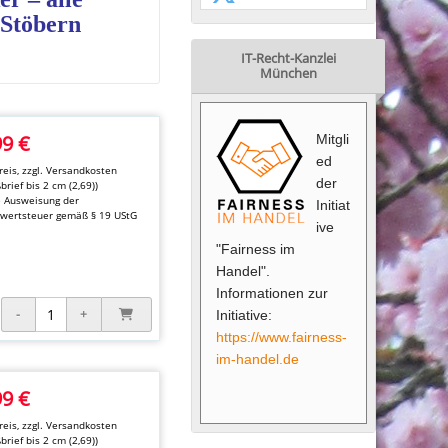
 Stöbern
IT-Recht-Kanzlei
München
99 €
Mitgli
ed
eis, zzgl.
Versandkosten
der
brief bis 2 cm (2,69))
e Ausweisung der
Initiat
wertsteuer gemäß § 19 UStG
ive
"Fairness im
Handel".
Informationen zur
Initiative:
https://www.fairness-
im-handel.de
99 €
eis, zzgl.
Versandkosten
brief bis 2 cm (2,69))