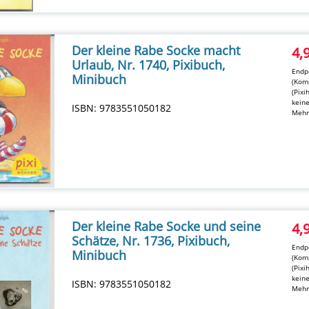
Der kleine Rabe Socke macht
4,
Urlaub, Nr. 1740, Pixibuch,
Endpr
Minibuch
(Komp
(Pixi
kein
ISBN: 9783551050182
Mehr
Der kleine Rabe Socke und seine
4,
Schätze, Nr. 1736, Pixibuch,
Endpr
Minibuch
(Komp
(Pixi
kein
ISBN: 9783551050182
Mehr