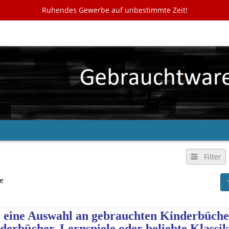
Ruhendes Gewerbe auf unbestimmte Zeit!
Filter
te
e eine Auswahl an gebrauchten Kinderbüch
derbücher, Lernspiele oder beliebte Klassik