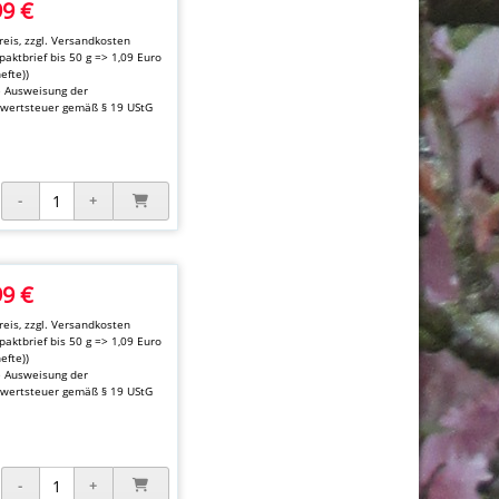
99 €
eis, zzgl.
Versandkosten
aktbrief bis 50 g => 1,09 Euro
hefte))
e Ausweisung der
wertsteuer gemäß § 19 UStG
99 €
eis, zzgl.
Versandkosten
aktbrief bis 50 g => 1,09 Euro
hefte))
e Ausweisung der
wertsteuer gemäß § 19 UStG