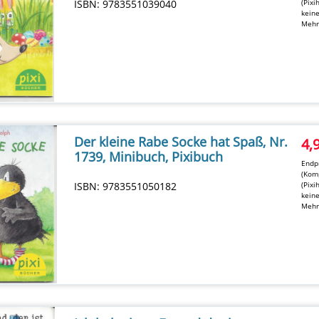
ISBN: 9783551039040
(Pixi
kein
Mehr
Der kleine Rabe Socke hat Spaß, Nr.
4,
1739, Minibuch, Pixibuch
Endpr
(Komp
ISBN: 9783551050182
(Pixi
kein
Mehr