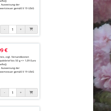
hefte))
e Ausweisung der
wertsteuer gemäß § 19 UStG
99 €
eis, zzgl.
Versandkosten
aktbrief bis 50 g => 1,09 Euro
hefte))
e Ausweisung der
wertsteuer gemäß § 19 UStG