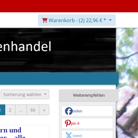
Warenkorb -
(2)
22,96 € *
Sortierung wählen
Weiterempfehlen
1
2
...
66
»
teilen
pin it
ern und
tweet
er – alle