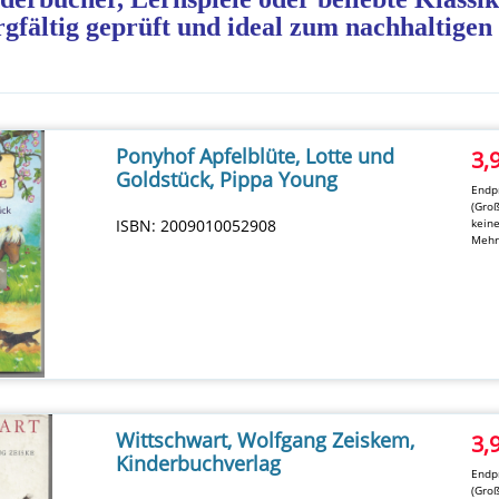
orgfältig geprüft und ideal zum nachhaltigen
Ponyhof Apfelblüte, Lotte und
3,
Goldstück, Pippa Young
Endpr
(Groß
ISBN: 2009010052908
kein
Mehr
Wittschwart, Wolfgang Zeiskem,
3,
Kinderbuchverlag
Endpr
(Groß