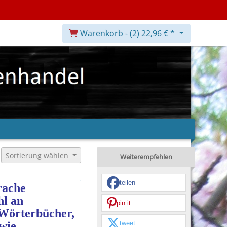
Warenkorb -
(2)
22,96 € *
Sortierung wählen
Weiterempfehlen
teilen
prache
hl an
pin it
 Wörterbücher,
tweet
wie