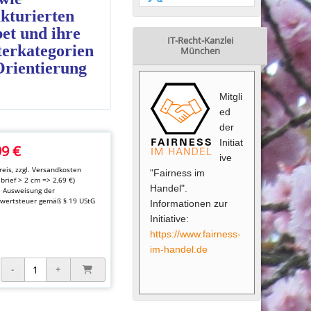
ukturierten
bet und ihre
IT-Recht-Kanzlei
terkategorien
München
Orientierung
Mitgli
ed
der
Initiat
99 €
ive
eis, zzgl.
Versandkosten
"Fairness im
brief > 2 cm => 2,69 €)
Handel".
e Ausweisung der
wertsteuer gemäß § 19 UStG
Informationen zur
Initiative:
https://www.fairness-
im-handel.de