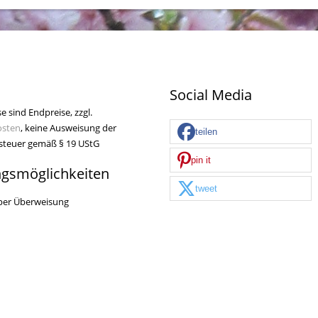
Social Media
se sind Endpreise, zzgl.
osten
, keine Ausweisung der
teilen
teuer gemäß § 19 UStG
pin it
ngsmöglichkeiten
tweet
per Überweisung