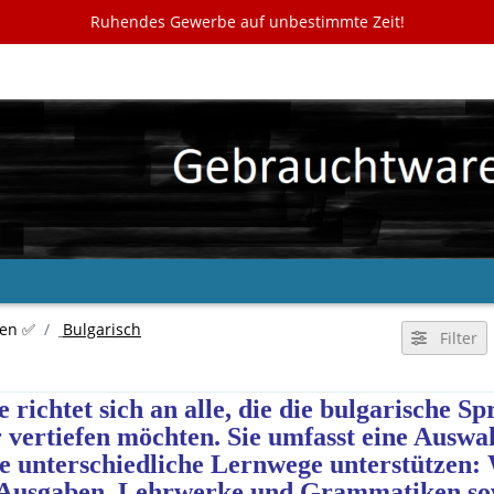
Ruhendes Gewerbe auf unbestimmte Zeit!
en ✅
Bulgarisch
Filter
 richtet sich an alle, die die bulgarische S
 vertiefen möchten. Sie umfasst eine Auswa
ie unterschiedliche Lernwege unterstützen:
 Ausgaben, Lehrwerke und Grammatiken so