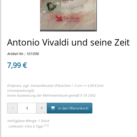
Antonio Vivaldi und seine Zeit
Artikel-Nr.:
101096
7,99 €
Endpreis, zzgl.
Versandkosten (Päckchen > 5 cm => 4,99 € (mit
Umverpackung!))
keine Ausweisung der Mehrwertsteuer gemäß § 19 UStG
in den Warenkorb
Verfügbare Menge: 1 Stück
[*2]
Lieferzeit: 4 bis 6 Tage