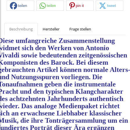
teilen
teilen
pin it
tweet
Beschreibung
Hersteller
Frage stellen
Diese umfangreiche Zusammenstellung
widmet sich den Werken von Antonio
Vivaldi sowie bedeutenden zeitgenössischen
Komponisten des Barock. Bei diesem
gebrauchten Artikel können normale Alters
und Nutzungsspuren vorliegen. Die
Tonaufnahmen geben die instrumentale
Pracht und den typischen Klangcharakter
des achtzehnten Jahrhunderts authentisch
wieder. Das analoge Medienpaket richtet
sich an erwachsene Liebhaber klassischer
Musik, die ihre Tonträgersammlung um ein
fundiertes Porträt dieser Ära ergänzen