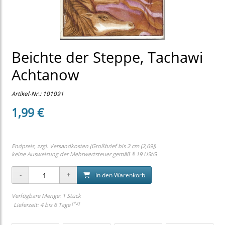
Beichte der Steppe, Tachawi
Achtanow
Artikel-Nr.:
101091
1,99 €
Endpreis, zzgl.
Versandkosten (Großbrief bis 2 cm (2,69))
keine Ausweisung der Mehrwertsteuer gemäß § 19 UStG
in den Warenkorb
Verfügbare Menge: 1 Stück
[*2]
Lieferzeit: 4 bis 6 Tage