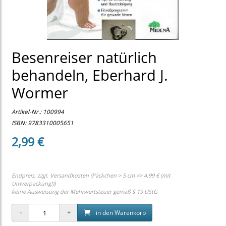
Besenreiser natürlich
behandeln, Eberhard J.
Wormer
Artikel-Nr.:
100994
ISBN: 9783310005651
2,99 €
Endpreis, zzgl.
Versandkosten (Päckchen > 5 cm => 4,99 € (mit
Umverpackung!))
keine Ausweisung der Mehrwertsteuer gemäß § 19 UStG
in den Warenkorb