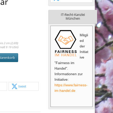
Bär
IT-Recht-Kanzlei
München
Mitgli
ed
s 2 cm (2,69))
der
mäß § 19 UStG
Initiat
ive
Warenkorb
"Fairness im
Handel".
Informationen zur
Initiative:
https://www.fairness-
tweet
im-handel.de