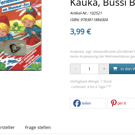
Kauka, Bussi 
Artikel-Nr.:
102521
ISBN: 9783811884304
3,99 €
Endpreis, zzgl.
Versandkosten (Großbrief bi
keine Ausweisung der Mehrwertsteuer ge
in den 
Verfügbare Menge: 1 Stück
[*2]
Lieferzeit: 4 bis 6 Tage
teilen
pin it
rsteller
Frage stellen