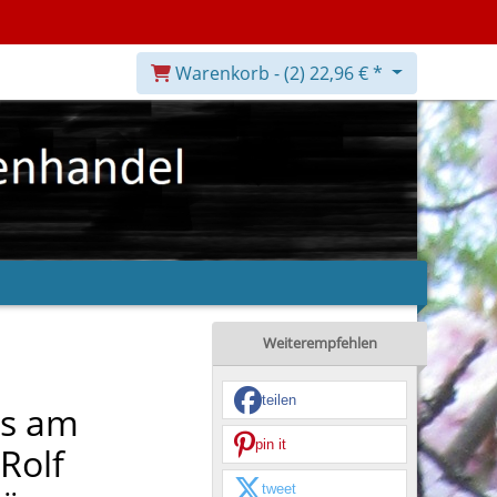
Warenkorb -
(2)
22,96 € *
Weiterempfehlen
teilen
us am
pin it
Rolf
tweet