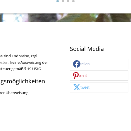
Social Media
se sind Endpreise, zzgl.
osten
, keine Ausweisung der
teilen
teuer gemäß § 19 UStG
pin it
ngsmöglichkeiten
tweet
per Überweisung