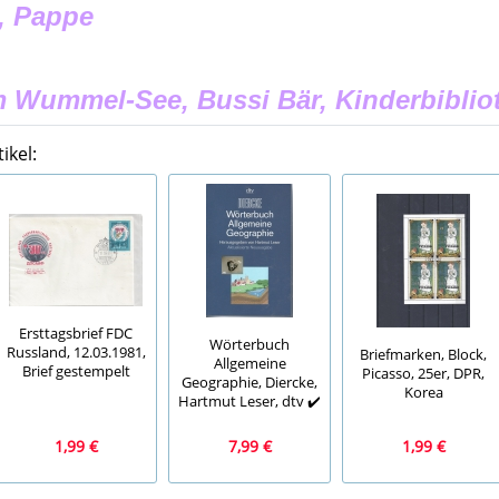
, Pappe
 Wummel-See, Bussi Bär, Kinderbibliot
ikel:
Ersttagsbrief FDC
Wörterbuch
Russland, 12.03.1981,
Briefmarken, Block,
Allgemeine
Brief gestempelt
Picasso, 25er, DPR,
Geographie, Diercke,
Korea
Hartmut Leser, dtv ✔️
1,99 €
7,99 €
1,99 €