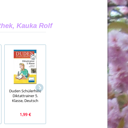
hek, Kauka Rolf
Duden Schülerhilfe
The best of Joe
English H 6,
Diktattrainer 5.
Cocker, CD
Cornelsen, englis
Klasse, Deutsch
1,99 €
9,99 €
4,99 €