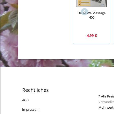
De Te We Message
400
4,99 €
Rechtliches
* Alle Prei
AGB
Versandk
Mehrwerts
Impressum