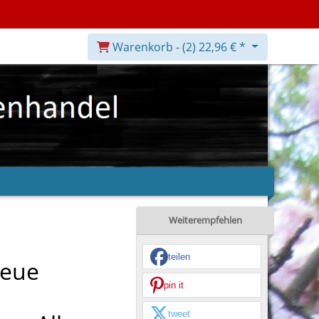
Warenkorb -
(2)
22,96 € *
Weiterempfehlen
teilen
neue
pin it
tweet