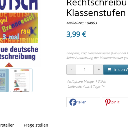
Rechtschreibun
Klassenstufen
Artikel-Nr.:
104863
3,99 €
Endpreis, zzgl.
Versandkosten (Großbrief bi
keine Ausweisung der Mehrwertsteuer ge
in den 
Verfügbare Menge: 1 Stück
[*2]
Lieferzeit: 4 bis 6 Tage
teilen
pin it
rsteller
Frage stellen