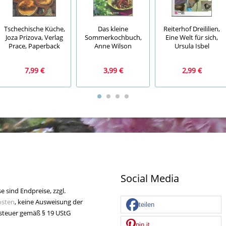
Tschechische Küche,
Das kleine
Reiterhof Dreililien,
Joza Prizova, Verlag
Sommerkochbuch,
Eine Welt für sich,
Prace, Paperback
Anne Wilson
Ursula Isbel
7,99 €
3,99 €
2,99 €
Social Media
se sind Endpreise, zzgl.
osten
, keine Ausweisung der
teilen
teuer gemäß § 19 UStG
pin it