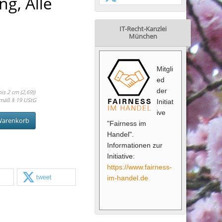
g, Alle
IT-Recht-Kanzlei
München
Mitgli
ed
der
s 2 cm (2,69))
mäß § 19 UStG
Initiat
ive
Warenkorb
"Fairness im
Handel".
Informationen zur
Initiative:
https://www.fairness-
tweet
im-handel.de