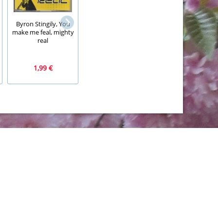
rechteckige
Mi. Nr. 297, BRD,
Holzbrosche
Byron Stingily, You
Bund, Jahr 1958,
Blumenmotiv
make me feal, mighty
Wohlfahrt Lawi 7+3,
handbemalt lila
real
gestempelt
1,99 €
1,99 €
59,99 €