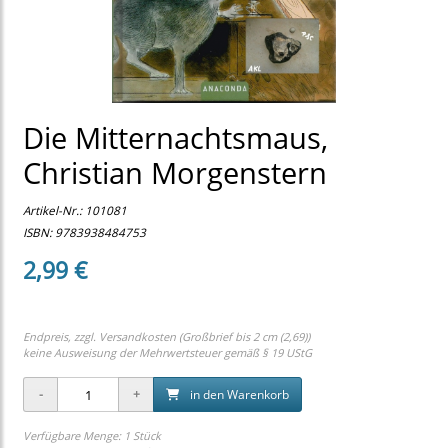
Die Mitternachtsmaus,
Christian Morgenstern
Artikel-Nr.:
101081
ISBN: 9783938484753
2,99 €
Endpreis, zzgl.
Versandkosten (Großbrief bis 2 cm (2,69))
keine Ausweisung der Mehrwertsteuer gemäß § 19 UStG
in den Warenkorb
Verfügbare Menge: 1 Stück