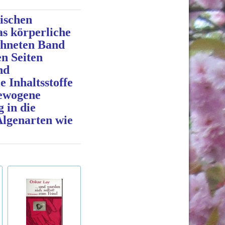
ischen
s körperliche
chneten Band
en Seiten
nd
 Inhaltsstoffe
gewogene
 in die
Algenarten wie