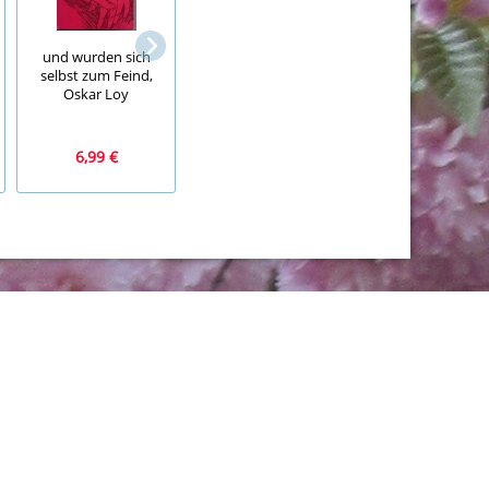
Mi. Nr. 296, BRD,
und wurden sich
Krawatte, Schlips
Bund, Jahr 1958,
selbst zum Feind,
braun mit Punkte
Europa 40,
Oskar Loy
trend, Grisuten
gestempelt
6,99 €
1,49 €
2,99 €