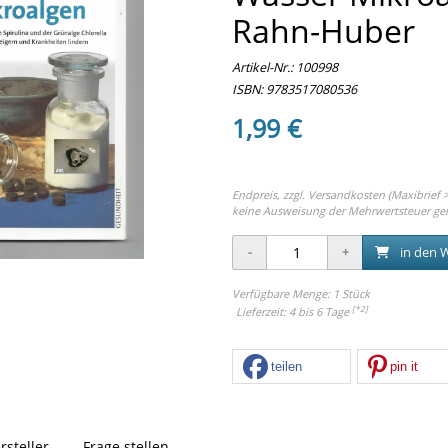
Rahn-Huber
Artikel-Nr.:
100998
ISBN: 9783517080536
1,99 €
Endpreis, zzgl.
Versandkosten (Maxibrief >
keine Ausweisung der Mehrwertsteuer ge
in den 
Verfügbare Menge: 1 Stück
[*2]
Lieferzeit: 4 bis 6 Tage
teilen
pin it
rsteller
Frage stellen