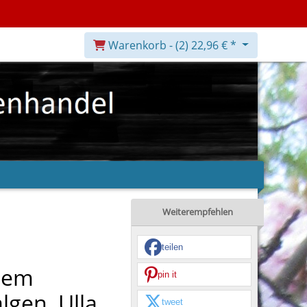
Warenkorb -
(2)
22,96 € *
Weiterempfehlen
teilen
 dem
pin it
lgen, Ulla
tweet