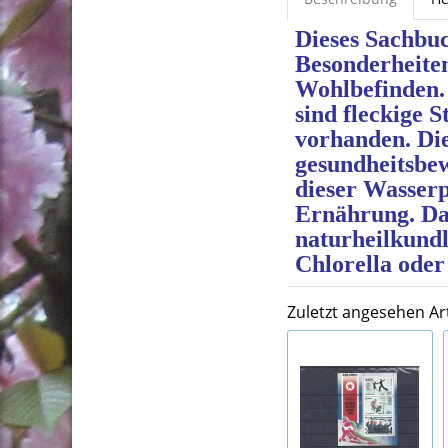
Dieses Sachbuc
Besonderheite
Wohlbefinden.
sind fleckige S
vorhanden. Die
gesundheitsbew
dieser Wasser
Ernährung. Das
naturheilkundl
Chlorella oder
Zuletzt angesehen Art