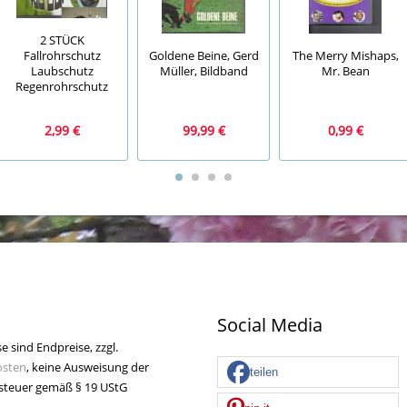
2 STÜCK
Fallrohrschutz
Goldene Beine, Gerd
The Merry Mishaps,
Laubschutz
Müller, Bildband
Mr. Bean
Regenrohrschutz
2,99 €
99,99 €
0,99 €
Social Media
se sind Endpreise, zzgl.
osten
, keine Ausweisung der
teilen
teuer gemäß § 19 UStG