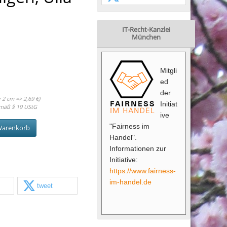
IT-Recht-Kanzlei
München
Mitgli
ed
der
 2 cm => 2,69 €)
Initiat
mäß § 19 UStG
ive
"Fairness im
Warenkorb
Handel".
Informationen zur
Initiative:
https://www.fairness-
im-handel.de
tweet