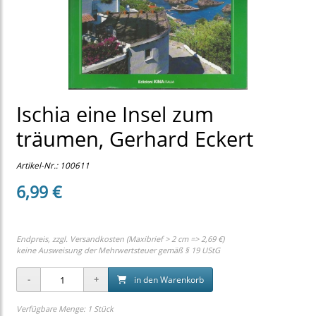
Ischia eine Insel zum
träumen, Gerhard Eckert
Artikel-Nr.:
100611
6,99 €
Endpreis, zzgl.
Versandkosten (Maxibrief > 2 cm => 2,69 €)
keine Ausweisung der Mehrwertsteuer gemäß § 19 UStG
in den Warenkorb
Verfügbare Menge: 1 Stück