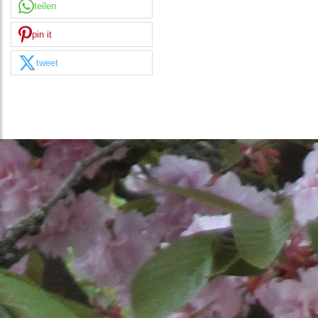
teilen
pin it
tweet