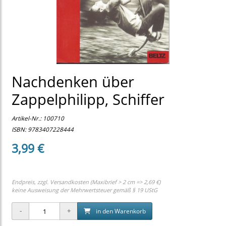
Nachdenken über
Zappelphilipp, Schiffer
Artikel-Nr.:
100710
ISBN: 9783407228444
3,99 €
Endpreis, zzgl.
Versandkosten (Maxibrief > 2 cm => 2,69 €)
keine Ausweisung der Mehrwertsteuer gemäß § 19 UStG
in den Warenkorb