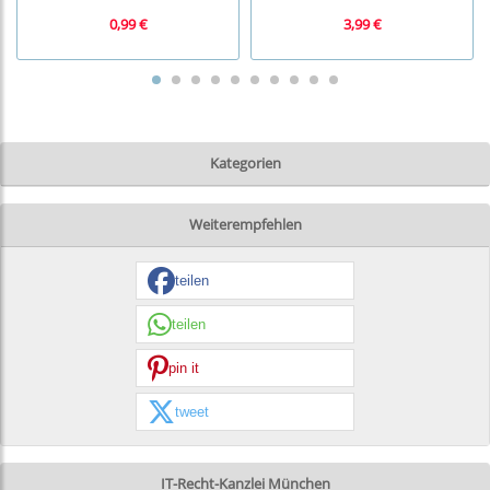
0,99 €
3,99 €
Kategorien
Weiterempfehlen
teilen
teilen
pin it
tweet
IT-Recht-Kanzlei München