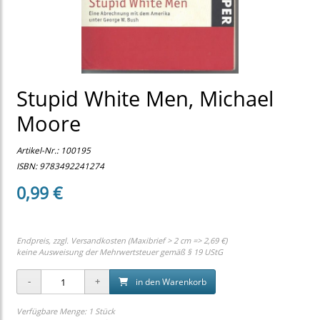
Stupid White Men, Michael
Moore
Artikel-Nr.:
100195
ISBN: 9783492241274
0,99 €
Endpreis, zzgl.
Versandkosten (Maxibrief > 2 cm => 2,69 €)
keine Ausweisung der Mehrwertsteuer gemäß § 19 UStG
in den Warenkorb
Verfügbare Menge: 1 Stück