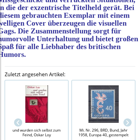
in die der exzentrische Titelheld gerät. Bei
diesem gebrauchten Exemplar mit einem
welligen Cover überzeugen die visuellen
Gags. Die Zusammenstellung sorgt für
humorvolle Unterhaltung und bietet großen
Spaß für alle Liebhaber des britischen
Humors.
Zuletzt angesehen Artikel:
und wurden sich selbst zum
Mi. Nr. 296, BRD, Bund, Jahr
Feind, Oskar Loy
1958, Europa 40, gestempelt