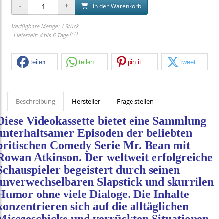
in den Warenkorb
Verfügbare Menge: 1 Stück
[*2]
Lieferzeit: 4 bis 6 Tage
teilen
teilen
pin it
tweet
Beschreibung
Hersteller
Frage stellen
Diese Videokassette bietet eine Sammlung
unterhaltsamer Episoden der beliebten
britischen Comedy Serie Mr. Bean mit
Rowan Atkinson. Der weltweit erfolgreiche
Schauspieler begeistert durch seinen
unverwechselbaren Slapstick und skurrilen
Humor ohne viele Dialoge. Die Inhalte
konzentrieren sich auf die alltäglichen
Missgeschicke und verrückten Situationen,