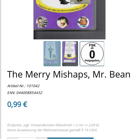
The Merry Mishaps, Mr. Bean
Artikel-Nr.:
101042
EAN: 044008854432
0,99 €
Endpreis, zzgl.
Versandkosten (Maxibrief > 2 cm => 2,69 €)
keine Ausweisung der Mehrwertsteuer gemäß § 19 UStG