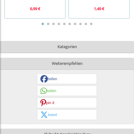
6,99 €
1,49 €
Kategorien
Weiterempfehlen
teilen
teilen
pin it
tweet