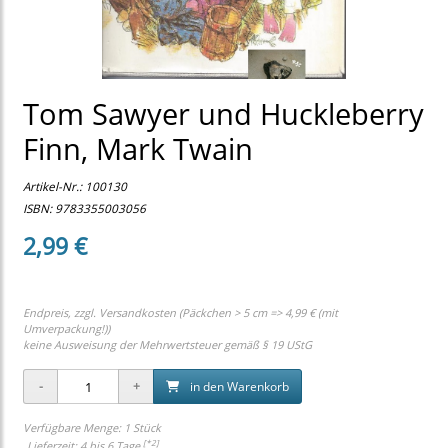
Tom Sawyer und Huckleberry
Finn, Mark Twain
Artikel-Nr.:
100130
ISBN: 9783355003056
2,99 €
Endpreis, zzgl.
Versandkosten (Päckchen > 5 cm => 4,99 € (mit
Umverpackung!))
keine Ausweisung der Mehrwertsteuer gemäß § 19 UStG
in den Warenkorb
Verfügbare Menge: 1 Stück
[*2]
Lieferzeit: 4 bis 6 Tage