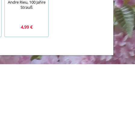
Andre Rieu, 100 Jahre
froh, Große Chor
Schulbibel, Morus
Strauß
Weihnacht, CD
Verlag Berlin
4,99 €
4,99 €
3,99 €