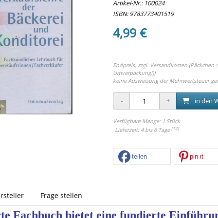
Artikel-Nr.:
100024
ISBN: 9783773401519
4,99 €
Endpreis, zzgl.
Versandkosten (Päckchen > 
Umverpackung!))
keine Ausweisung der Mehrwertsteuer ge
in den 
Verfügbare Menge: 1 Stück
[*2]
Lieferzeit: 4 bis 6 Tage
teilen
pin it
rsteller
Frage stellen
erte Fachbuch bietet eine fundierte Einführun