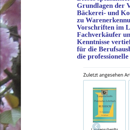
Grundlagen der Ve
Bäckerei- und Kon
zu Warenerkennun
Vorschriften im L
Fachverkäufer und
Kenntnisse vertie
für die Berufsaus
die professionel
Zuletzt angesehen Art
Langenscheidts