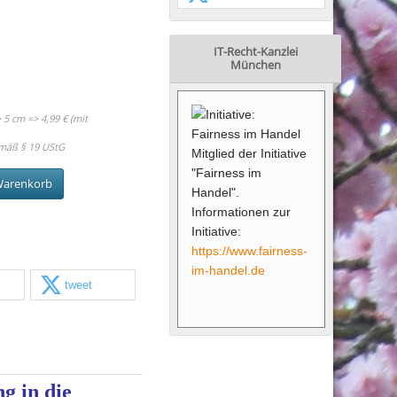
IT-Recht-Kanzlei
München
5 cm => 4,99 € (mit
mäß § 19 UStG
Mitglied der Initiative
"Fairness im
Warenkorb
Handel".
Informationen zur
Initiative:
https://www.fairness-
im-handel.de
tweet
g in die