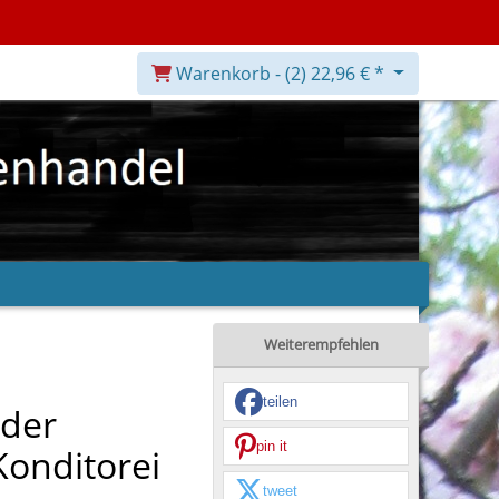
Warenkorb -
(2)
22,96 € *
Weiterempfehlen
teilen
 der
pin it
Konditorei
tweet