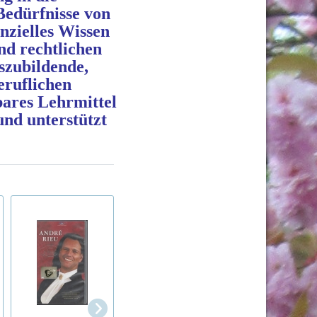
Bedürfnisse von
nzielles Wissen
d rechtlichen
szubildende,
eruflichen
bares Lehrmittel
und unterstützt
Nun singet und se
Katholische