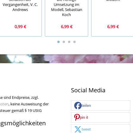
Vergangenheit, V. C.
Umsetzung im
Andrews
Modell, Sebastian
Koch
0,99 €
6,99 €
6,99 €
Social Media
se sind Endpreise, zzgl.
osten
, keine Ausweisung der
teilen
teuer gemäß § 19 UStG
pin it
ngsmöglichkeiten
tweet