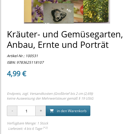
Kräuter- und Gemüsegarten,
Anbau, Ernte und Porträt
Artikel-Nr.:
100531
ISBN: 9783625118107
4,99 €
Endpreis, zzgl.
Versandkosten (Großbrief bis 2 cm (2,69))
keine Ausweisung der Mehrwertsteuer gemäß § 19 UStG
in den Warenkorb
Verfügbare Menge: 1 Stück
[*2]
Lieferzeit: 4 bis 6 Tage