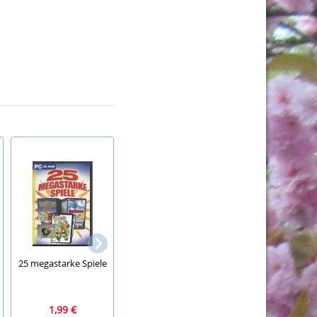
Leselöwen
25 megastarke Spiele
Wichtelgeschichten,
Merian, Budapes
Doris Jannausch
1,99 €
4,99 €
2,99 €