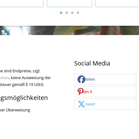
Social Media
se sind Endpreise, zzgl.
osten
, keine Ausweisung der
teilen
teuer gemäß § 19 UStG
pin it
ngsmöglichkeiten
tweet
per Überweisung