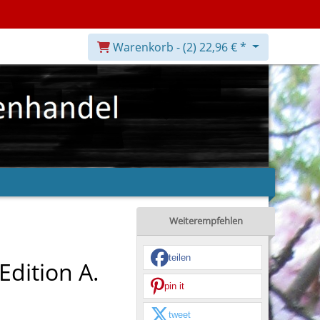
Warenkorb -
(2)
22,96 € *
Weiterempfehlen
teilen
Edition A.
pin it
tweet