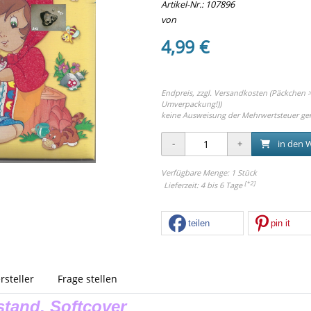
Artikel-Nr.:
107896
von
4,99 €
Endpreis, zzgl.
Versandkosten (Päckchen > 
Umverpackung!))
keine Ausweisung der Mehrwertsteuer ge
in den 
Verfügbare Menge: 1 Stück
[*2]
Lieferzeit: 4 bis 6 Tage
teilen
pin it
rsteller
Frage stellen
tand, Softcover