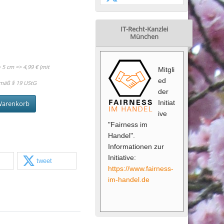
IT-Recht-Kanzlei
München
5 cm => 4,99 € (mit
Mitgli
ed
mäß § 19 UStG
der
Initiat
Warenkorb
ive
"Fairness im
Handel".
Informationen zur
Initiative:
tweet
https://www.fairness-
im-handel.de